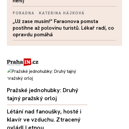
není)
PORADNA
KATEŘINA HÁJKOVÁ
„Už zase musím!“ Faraonova pomsta
postihne až polovinu turistů. Lékař radí, co
opravdu pomáhá
Pražské jednohubky: Druhý
tajný pražský orloj
Létání nad fanoušky, hosté i
klavír ve vzduchu. Ztracený
ovládl Letnou