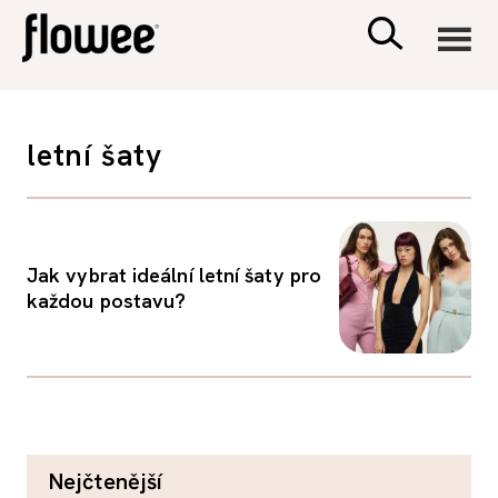
CIVILIZACE
letní šaty
ZDRAVÍ
PSYCHOLOGIE
Jak vybrat ideální letní šaty pro
každou postavu?
RODINA A DĚTI
SEX A VZTAHY
PORADNA
nejčtenější