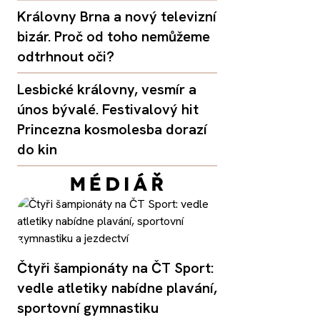
Královny Brna a nový televizní
bizár. Proč od toho nemůžeme
odtrhnout oči?
Lesbické královny, vesmír a
únos bývalé. Festivalový hit
Princezna kosmolesba dorazí
do kin
Čtyři šampionáty na ČT Sport:
vedle atletiky nabídne plavání,
sportovní gymnastiku