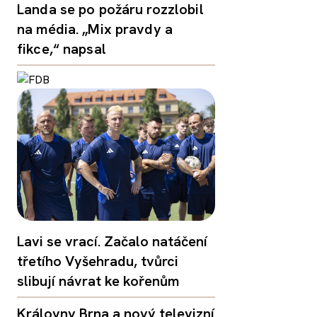
Landa se po požáru rozzlobil
na média. „Mix pravdy a
fikce,“ napsal
Lavi se vrací. Začalo natáčení
třetího Vyšehradu, tvůrci
slibují návrat ke kořenům
Královny Brna a nový televizní