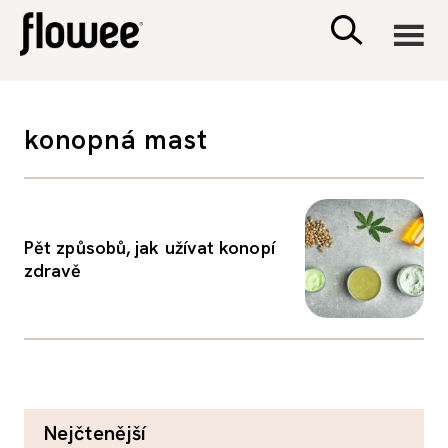
CIVILIZACE
konopná mast
ZDRAVÍ
PSYCHOLOGIE
Pět způsobů, jak užívat konopí
zdravě
RODINA A DĚTI
SEX A VZTAHY
PORADNA
nejčtenější