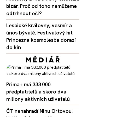
bizár. Proč od toho nemůžeme
odtrhnout oči?
Lesbické královny, vesmír a
únos bývalé. Festivalový hit
Princezna kosmolesba dorazí
do kin
Prima+ má 333.000
předplatitelů a skoro dva
miliony aktivních uživatelů
ČT nenahradí Ninu Ortovou.