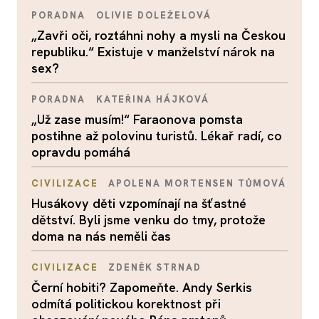
PORADNA
OLIVIE DOLEŽELOVÁ
„Zavři oči, roztáhni nohy a mysli na Českou
republiku.“ Existuje v manželství nárok na
sex?
PORADNA
KATEŘINA HÁJKOVÁ
„Už zase musím!“ Faraonova pomsta
postihne až polovinu turistů. Lékař radí, co
opravdu pomáhá
CIVILIZACE
APOLENA MORTENSEN TŮMOVÁ
Husákovy děti vzpomínají na šťastné
dětství. Byli jsme venku do tmy, protože
doma na nás neměli čas
CIVILIZACE
ZDENĚK STRNAD
Černí hobiti? Zapomeňte. Andy Serkis
odmítá politickou korektnost při