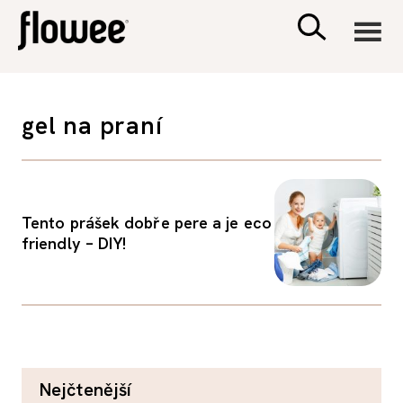
CIVILIZACE
gel na praní
ZDRAVÍ
PSYCHOLOGIE
Tento prášek dobře pere a je eco
friendly – DIY!
RODINA A DĚTI
SEX A VZTAHY
PORADNA
nejčtenější