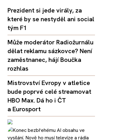
Prezident si jede virály, za
které by se nestyděl ani social
tým F1
Může moderátor Radiožurnálu
dělat reklamu sázkovce? Není
zaměstnanec, hájí Boučka
rozhlas
Mistrovství Evropy v atletice
bude poprvé celé streamovat
HBO Max. Dá ho i ČT
a Eurosport