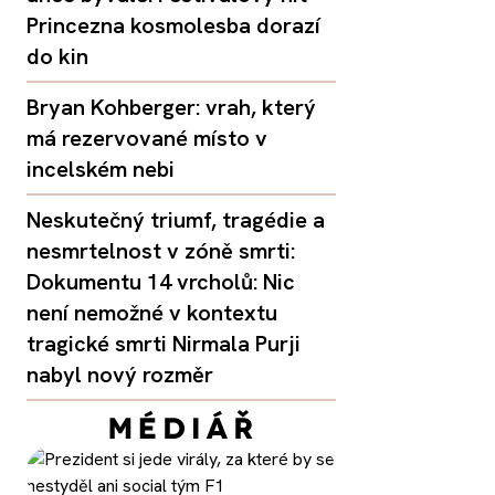
Princezna kosmolesba dorazí
do kin
Bryan Kohberger: vrah, který
má rezervované místo v
incelském nebi
Neskutečný triumf, tragédie a
nesmrtelnost v zóně smrti:
Dokumentu 14 vrcholů: Nic
není nemožné v kontextu
tragické smrti Nirmala Purji
nabyl nový rozměr