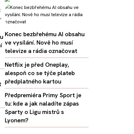
Konec bezbřehému AI obsahu
lu
ve vysílání. Nově ho musí
í
televize a rádia označovat
Netflix je před Oneplay,
alespoň co se týče plateb
předplatného kartou
t
Předpremiéra Primy Sport je
tu: kde a jak naladíte zápas
Sparty o Ligu mistrů s
Lyonem?