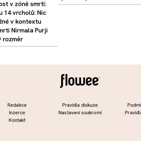
st v zóně smrti:
 14 vrcholů: Nic
žné v kontextu
mrti Nirmala Purji
ý rozměr
Redakce
Pravidla diskuze
Podmín
Inzerce
Nastavení soukromí
Pravidl
Kontakt