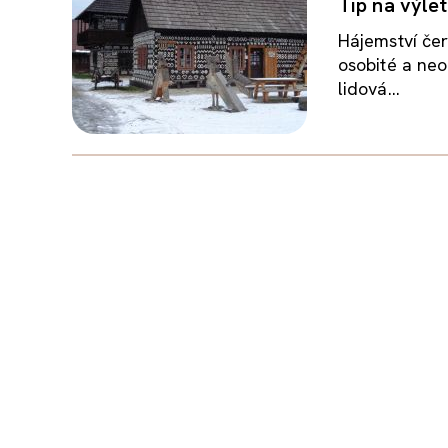
Tip na výle
Hájemství čer
osobité a neo
lidová...