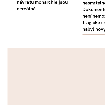
návratu monarchie jsou
nesmrtelno
nereálná
Dokumentu
není nemo
tragické s
nabyl nov