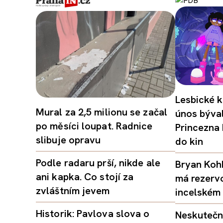
Lesbické k
Mural za 2,5 milionu se začal
únos býval
po měsíci loupat. Radnice
Princezna
slibuje opravu
do kin
Podle radaru prší, nikde ale
Bryan Kohb
ani kapka. Co stojí za
má rezerv
zvláštním jevem
incelském 
Historik: Pavlova slova o
Neskutečný