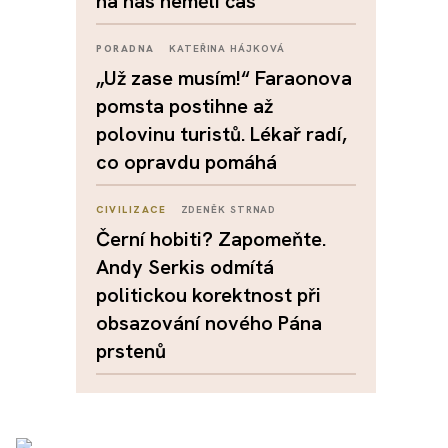
na nás neměli čas
PORADNA
KATEŘINA HÁJKOVÁ
„Už zase musím!“ Faraonova
pomsta postihne až
polovinu turistů. Lékař radí,
co opravdu pomáhá
CIVILIZACE
ZDENĚK STRNAD
Černí hobiti? Zapomeňte.
Andy Serkis odmítá
politickou korektnost při
obsazování nového Pána
prstenů