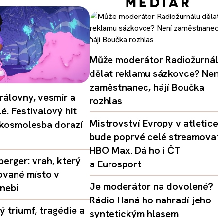
Může moderátor Radiožurná
dělat reklamu sázkovce? Nen
zaměstnanec, hájí Boučka
rálovny, vesmír a
rozhlas
é. Festivalový hit
Mistrovství Evropy v atletice
 kosmolesba dorazí
bude poprvé celé streamova
HBO Max. Dá ho i ČT
erger: vrah, který
a Eurosport
ované místo v
Je moderátor na dovolené?
nebi
Rádio Haná ho nahradí jeho
 triumf, tragédie a
syntetickým hlasem