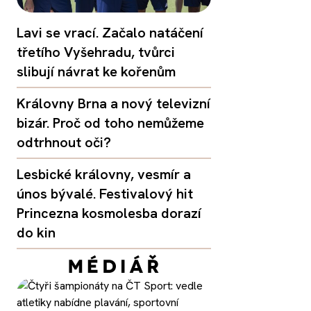
Lavi se vrací. Začalo natáčení
třetího Vyšehradu, tvůrci
slibují návrat ke kořenům
Královny Brna a nový televizní
bizár. Proč od toho nemůžeme
odtrhnout oči?
Lesbické královny, vesmír a
únos bývalé. Festivalový hit
Princezna kosmolesba dorazí
do kin