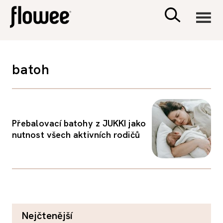
CIVILIZACE
batoh
ZDRAVÍ
PSYCHOLOGIE
Přebalovací batohy z JUKKI jako
nutnost všech aktivních rodičů
RODINA A DĚTI
SEX A VZTAHY
PORADNA
nejčtenější