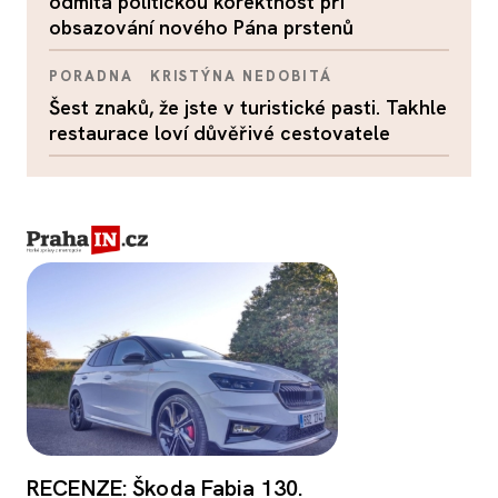
odmítá politickou korektnost při
obsazování nového Pána prstenů
PORADNA
KRISTÝNA NEDOBITÁ
Šest znaků, že jste v turistické pasti. Takhle
restaurace loví důvěřivé cestovatele
RECENZE: Škoda Fabia 130.