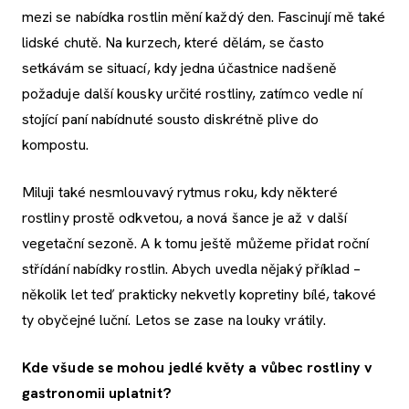
mezi se nabídka rostlin mění každý den. Fascinují mě také
lidské chutě. Na kurzech, které dělám, se často
setkávám se situací, kdy jedna účastnice nadšeně
požaduje další kousky určité rostliny, zatímco vedle ní
stojící paní nabídnuté sousto diskrétně plive do
kompostu.
Miluji také nesmlouvavý rytmus roku, kdy některé
rostliny prostě odkvetou, a nová šance je až v další
vegetační sezoně. A k tomu ještě můžeme přidat roční
střídání nabídky rostlin. Abych uvedla nějaký příklad –
několik let teď prakticky nekvetly kopretiny bílé, takové
ty obyčejné luční. Letos se zase na louky vrátily.
Kde všude se mohou jedlé květy a vůbec rostliny v
gastronomii uplatnit?