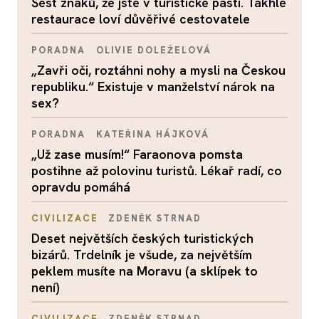
Šest znaků, že jste v turistické pasti. Takhle
restaurace loví důvěřivé cestovatele
PORADNA
OLIVIE DOLEŽELOVÁ
„Zavři oči, roztáhni nohy a mysli na Českou
republiku.“ Existuje v manželství nárok na
sex?
PORADNA
KATEŘINA HÁJKOVÁ
„Už zase musím!“ Faraonova pomsta
postihne až polovinu turistů. Lékař radí, co
opravdu pomáhá
CIVILIZACE
ZDENĚK STRNAD
Deset největších českých turistických
bizárů. Trdelník je všude, za největším
peklem musíte na Moravu (a sklípek to
není)
CIVILIZACE
ZDENĚK STRNAD