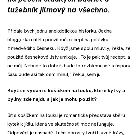
tužebník jilmový na všechno.
Přidala bych jednu anekdotickou historku. Jedna
bloggerka chtěla použít můj recept na polévku
z medvědího česneku. Když jsme spolu mluvily, řekla, že
použité česnekové listy umixuje. „To je pak tvůj recept, a
ne můj. Nebude to dobré, bude to rozblemcané a úspora
času bude asi tak osm minut,“ řekla jsem jí.
Když se vydám s košíčkem na louku, které kytky a
byliny zde najdu a jak je mohu použít?
Jít s košíčkem na louku je romantická představa sběru
kytek k jídlu, která ve skutečnosti moc nefunguje.
Odpověď je nasnadě. Luční porosty tvoří hlavně trávy,