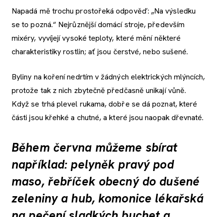
Napadá mě trochu prostořeká odpověď: „Na výsledku
se to pozná.“ Nejrůznější domácí stroje, především
mixéry, vyvíjejí vysoké teploty, které mění některé
charakteristiky rostlin; ať jsou čerstvé, nebo sušené.
Byliny na koření nedrtím v žádných elektrických mlýncích,
protože tak z nich zbytečně předčasně unikají vůně.
Když se trhá plevel rukama, dobře se dá poznat, které
části jsou křehké a chutné, a které jsou naopak dřevnaté.
Během června můžeme sbírat
například: pelyněk pravý pod
maso, řebříček obecný do dušené
zeleniny a hub, komonice lékařská
na pečení sladkých buchet a