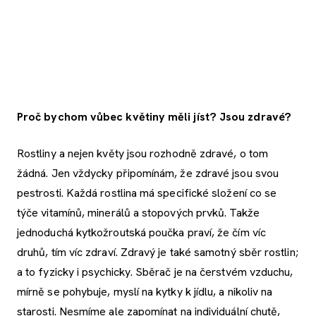
Proč bychom vůbec květiny měli jíst? Jsou zdravé?
Rostliny a nejen květy jsou rozhodně zdravé, o tom
žádná. Jen vždycky připomínám, že zdravé jsou svou
pestrosti. Každá rostlina má specifické složení co se
týče vitamínů, minerálů a stopových prvků. Takže
jednoduchá kytkožroutská poučka praví, že čím víc
druhů, tím víc zdraví. Zdravý je také samotný sběr rostlin;
a to fyzicky i psychicky. Sběrač je na čerstvém vzduchu,
mírně se pohybuje, myslí na kytky k jídlu, a nikoliv na
starosti. Nesmíme ale zapomínat na individuální chutě,