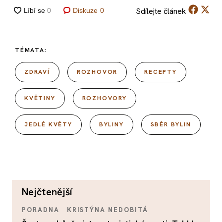
Sdílejte
článek
Diskuze
0
TÉMATA:
ZDRAVÍ
ROZHOVOR
RECEPTY
KVĚTINY
ROZHOVORY
JEDLÉ KVĚTY
BYLINY
SBĚR BYLIN
nejčtenější
PORADNA
KRISTÝNA NEDOBITÁ