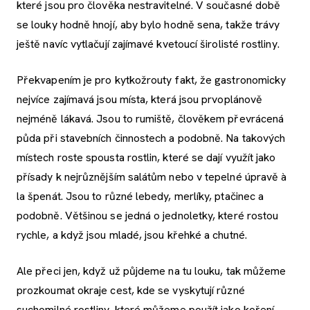
které jsou pro člověka nestravitelné. V současné době
se louky hodně hnojí, aby bylo hodně sena, takže trávy
ještě navíc vytlačují zajímavé kvetoucí širolisté rostliny.
Překvapením je pro kytkožrouty fakt, že gastronomicky
nejvíce zajímavá jsou místa, která jsou prvoplánově
nejméně lákavá. Jsou to rumiště, člověkem převrácená
půda při stavebních činnostech a podobně. Na takových
místech roste spousta rostlin, které se dají využít jako
přísady k nejrůznějším salátům nebo v tepelné úpravě à
la špenát. Jsou to různé lebedy, merlíky, ptačinec a
podobně. Většinou se jedná o jednoletky, které rostou
rychle, a když jsou mladé, jsou křehké a chutné.
Ale přeci jen, když už půjdeme na tu louku, tak můžeme
prozkoumat okraje cest, kde se vyskytují různé
suchomilné rostliny, které můžeme použít jako koření