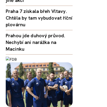
jiné akci
Praha 7 získala břeh Vltavy.
Chtěla by tam vybudovat říční
plovárnu
Prahou jde duhový průvod.
Nechybí ani narážka na
Macinku