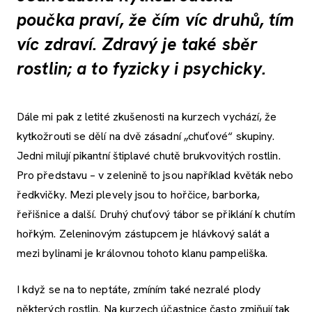
poučka praví, že čím víc druhů, tím
víc zdraví. Zdravý je také sběr
rostlin; a to fyzicky i psychicky.
Dále mi pak z letité zkušenosti na kurzech vychází, že
kytkožrouti se dělí na dvě zásadní „chuťové“ skupiny.
Jedni milují pikantní štiplavé chutě brukvovitých rostlin.
Pro představu – v zelenině to jsou například květák nebo
ředkvičky. Mezi plevely jsou to hořčice, barborka,
řeřišnice a další. Druhý chuťový tábor se přiklání k chutím
hořkým. Zeleninovým zástupcem je hlávkový salát a
mezi bylinami je královnou tohoto klanu pampeliška.
I když se na to neptáte, zmíním také nezralé plody
některých rostlin. Na kurzech účastnice často zmiňují tak