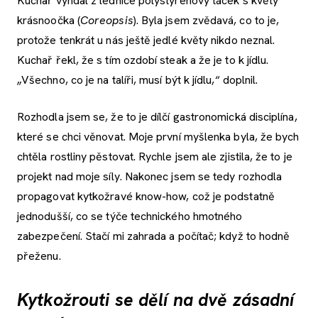
Kuchař vyndal z lednice polystyrenový tácek s květy
krásnoočka (
Coreopsis
). Byla jsem zvědavá, co to je,
protože tenkrát u nás ještě jedlé květy nikdo neznal.
Kuchař řekl, že s tím ozdobí steak a že je to k jídlu.
„Všechno, co je na talíři, musí být k jídlu,“ doplnil.
Rozhodla jsem se, že to je dílčí gastronomická disciplína,
které se chci věnovat. Moje první myšlenka byla, že bych
chtěla rostliny pěstovat. Rychle jsem ale zjistila, že to je
projekt nad moje síly. Nakonec jsem se tedy rozhodla
propagovat kytkožravé know-how, což je podstatně
jednodušší, co se týče technického hmotného
zabezpečení. Stačí mi zahrada a počítač; když to hodně
přeženu.
Kytkožrouti se dělí na dvě zásadní