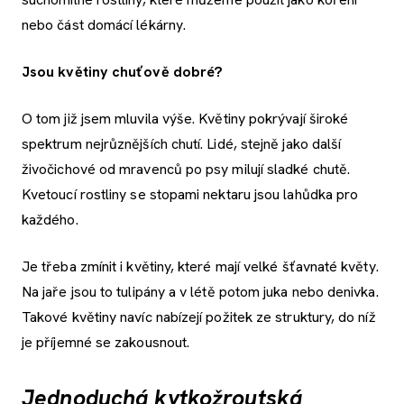
nebo část domácí lékárny.
Jsou květiny chuťově dobré?
O tom již jsem mluvila výše. Květiny pokrývají široké
spektrum nejrůznějších chutí. Lidé, stejně jako další
živočichové od mravenců po psy milují sladké chutě.
Kvetoucí rostliny se stopami nektaru jsou lahůdka pro
každého.
Je třeba zmínit i květiny, které mají velké šťavnaté květy.
Na jaře jsou to tulipány a v létě potom juka nebo denivka.
Takové květiny navíc nabízejí požitek ze struktury, do níž
je příjemné se zakousnout.
Jednoduchá kytkožroutská