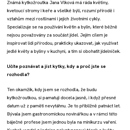
Známá kytkožroutka Jana Vlková má ráda květiny,
kvetoucí stromy i keře a všeliké býlí, rozumí přírodě i
vztahům mezi rostlinami i jejich životními cykly.
Specializuje se na používání květin a bylin, které běžně
nejsou považovány za součást jídel. Jejím cílem je
inspirovat lidi přírodou, prakticky ukazovat, jak využívat
jedlé květy a byliny v kuchyni, a tím si obohatit jídelníček.
Učíte poznávat a jíst kytky, kdy a proč jste se
rozhodla?
Ten okamžik, kdy jsem se rozhodla, že budu
kytkožroutkou, si pamatuji docela jasně, i když přesné
datum už z paměti nevytáhnu. Je to přibližně patnáct let.
Bývala jsem gastronomickou novinářkou a v rámci této
báječné profese jsem jednou byla na minikurzu vaření.