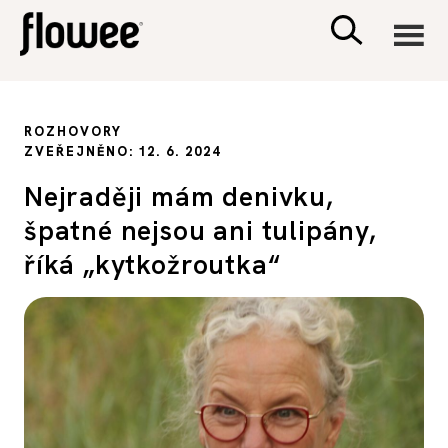
CIVILIZACE
ROZHOVORY
ZVEŘEJNĚNO: 12. 6. 2024
ZDRAVÍ
Nejraději mám denivku,
špatné nejsou ani tulipány,
PSYCHOLOGIE
říká „kytkožroutka“
RODINA A DĚTI
SEX A VZTAHY
PORADNA