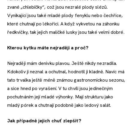
zvané „chlebíčky“, což jsou nezralé plody slézů.
Vynikající jsou také mladé plody fenyklu nebo čechřice,
které chutnají po lékořici. A když vykvetou na záhonku
ředkvičky, tak jejich maličké lusky jsou také velmi dobré.
Kterou kytku máte nejraději a proč?
Nejraději mám denivku plavou. Ještě nikdy nezradila.
Kdokoliv ji neznal a ochutnal, hodnotil ji kladně. Navíc má
tato trvalka ještě méně známou gastronomickou sezonu,
a sice hned po vyrašení. V tu chvíli jsou jedinečným
pochutnáním její mladé výhonky. Mají strukturu jako
mladý pórek a chutnají podobně jako ledový salát.
Jak případně jejich chuť zlepšit?