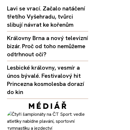
Lavi se vrací. Začalo natáčení
třetího Vyšehradu, tvůrci
slibují návrat ke kořenům
Královny Brna a nový televizní
bizár. Proč od toho nemůžeme
odtrhnout oči?
Lesbické královny, vesmír a
únos bývalé. Festivalový hit
Princezna kosmolesba dorazí
do kin