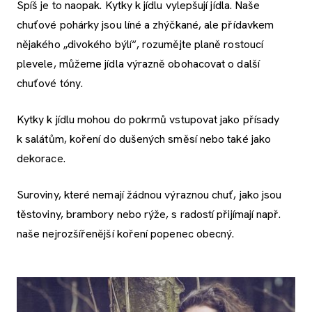
Spíš je to naopak. Kytky k jídlu vylepšují jídla. Naše
chuťové pohárky jsou líné a zhýčkané, ale přídavkem
nějakého „divokého býlí“, rozumějte planě rostoucí
plevele, můžeme jídla výrazně obohacovat o další
chuťové tóny.
Kytky k jídlu mohou do pokrmů vstupovat jako přísady
k salátům, koření do dušených směsí nebo také jako
dekorace.
Suroviny, které nemají žádnou výraznou chuť, jako jsou
těstoviny, brambory nebo rýže, s radostí přijímají např.
naše nejrozšířenější koření popenec obecný.