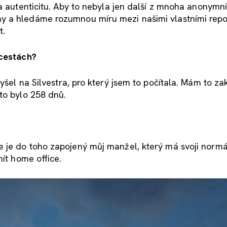
 a autenticitu. Aby to nebyla jen další z mnoha anonymn
y a hledáme rozumnou míru mezi našimi vlastními rep
t.
 cestách?
vyšel na Silvestra, pro který jsem to počítala. Mám to za
to bylo 258 dnů.
 je do toho zapojený můj manžel, který má svoji normál
mít home office.