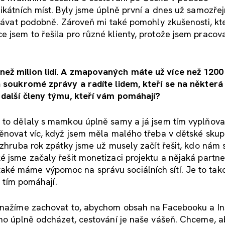
nikátních míst. Byly jsme úplně první a dnes už samozře
covávat podobně. Zároveň mi také pomohly zkušenosti, kt
 jsem to řešila pro různé klienty, protože jsem pracov
než milion lidí. A zmapovaných máte už více než 1200
a soukromé zprávy a radíte lidem, kteří se na některá 
 další členy týmu, kteří vám pomáhají?
e to dělaly s mamkou úplně samy a já jsem tím vyplňova
věnovat víc, když jsem měla malého třeba v dětské skup
 zhruba rok zpátky jsme už musely začít řešit, kdo nám 
 jsme začaly řešit monetizaci projektu a nějaká partner
aké máme výpomoc na správu sociálních sítí. Je to tak
s tím pomáhají.
u snažíme zachovat to, abychom obsah na Facebooku a I
oho úplně odcházet, cestování je naše vášeň. Chceme, a