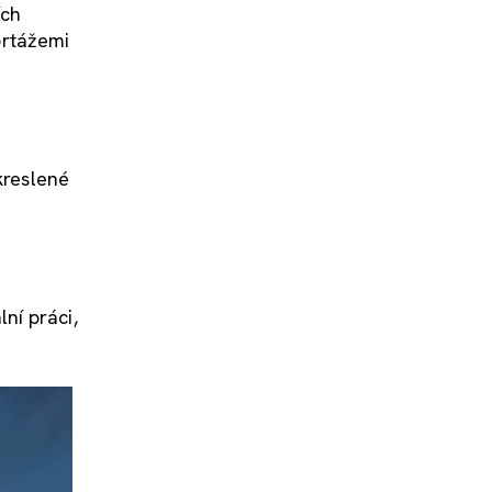
ích
ortážemi
kreslené
ní práci,