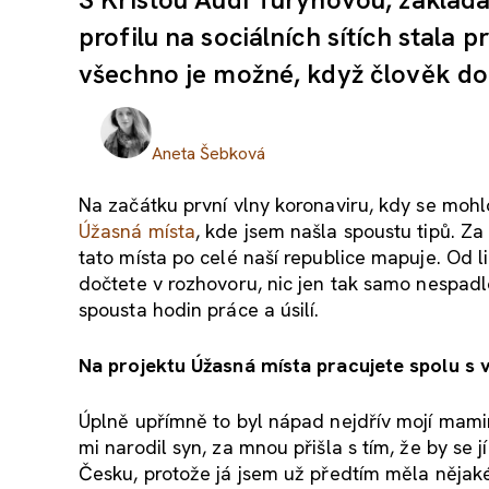
profilu na sociálních sítích stala p
všechno je možné, když člověk do
Aneta Šebková
Na začátku první vlny koronaviru, kdy se mohl
Úžasná místa
, kde jsem našla spoustu tipů. Za
tato místa po celé naší republice mapuje. Od li
dočtete v rozhovoru, nic jen tak samo nespadlo
spousta hodin práce a úsilí.
Na projektu Úžasná místa pracujete spolu s v
Úplně upřímně to byl nápad nejdřív mojí mamink
mi narodil syn, za mnou přišla s tím, že by se 
Česku, protože já jsem už předtím měla nějaké 