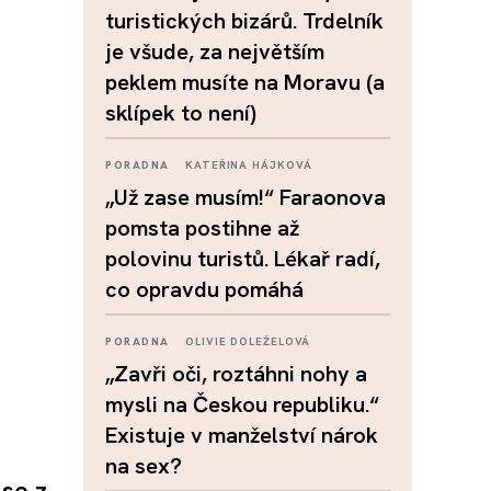
turistických bizárů. Trdelník
je všude, za největším
peklem musíte na Moravu (a
sklípek to není)
PORADNA
KATEŘINA HÁJKOVÁ
„Už zase musím!“ Faraonova
pomsta postihne až
polovinu turistů. Lékař radí,
co opravdu pomáhá
PORADNA
OLIVIE DOLEŽELOVÁ
„Zavři oči, roztáhni nohy a
mysli na Českou republiku.“
Existuje v manželství nárok
na sex?
se z