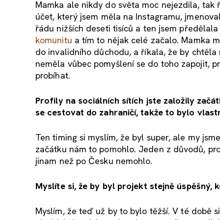
Mamka ale nikdy do světa moc nejezdila, tak 
účet, který jsem měla na Instagramu, jmenova
řádu nižších deseti tisíců a ten jsem předěla
komunitu
a tím to nějak celé začalo. Mamka m
do invalidního důchodu, a říkala, že by chtěla 
neměla vůbec pomyšlení se do toho zapojit, pr
probíhat.
Profily na sociálních sítích jste založily za
se cestovat do zahraničí, takže to bylo vlas
Ten timing si myslím, že byl super, ale my jsm
začátku nám to pomohlo. Jeden z důvodů, proč 
jinam než po Česku nemohlo.
Myslíte si, že by byl projekt stejně úspěšný,
Myslím, že teď už by to bylo těžší. V té době s