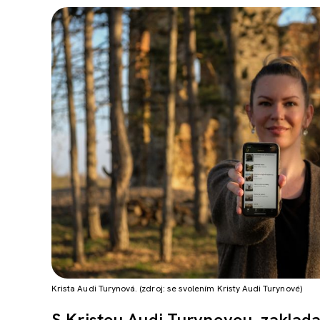
Krista Audi Turynová. (zdroj: se svolením Kristy Audi Turynové)
S Kristou Audi Turynovou, zaklada