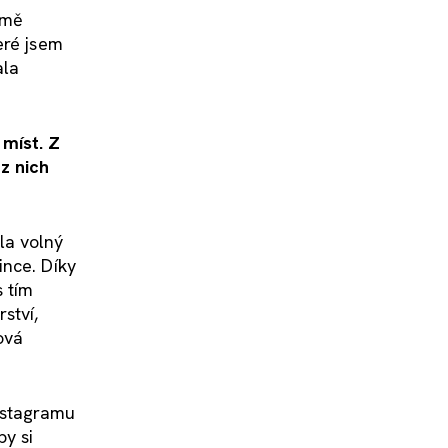
jmě
eré jsem
ala
 míst. Z
z nich
la volný
ince. Díky
s tím
ství,
ová
nstagramu
by si