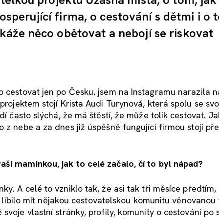
rosperující firma, o cestování s dětmi i o 
káže něco obětovat a nebojí se riskovat
o cestovat jen po Česku, jsem na Instagramu narazila na
 projektem stojí Krista Audi Turynová, která spolu se svo
dí často slýchá, že má štěstí, že může tolik cestovat. Ja
 z nebe a za dnes již úspěšně fungující firmou stojí p
aší maminkou, jak to celé začalo, čí to byl nápad?
y. A celé to vzniklo tak, že asi tak tři měsíce předtím,
jí líbilo mít nějakou cestovatelskou komunitu věnovanou 
svoje vlastní stránky, profily, komunity o cestování po 