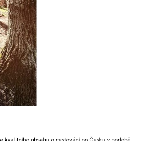
če kvalitního obsahu o cestování po Česku v podobě