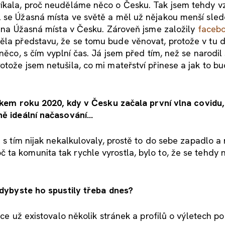
říkala, proč neuděláme něco o Česku. Tak jsem tehdy vz
l se Úžasná místa ve světě a měl už nějakou menší sled
la na Úžasná místa v Česku. Zároveň jsme založily
faceb
ěla představu, že se tomu bude věnovat, protože v tu 
něco, s čím vyplní čas. Já jsem před tím, než se narodil 
otože jsem netušila, co mi mateřství přinese a jak to b
čátkem roku 2020, kdy v Česku začala první vlna covidu
tně ideální načasování…
e s tím nijak nekalkulovaly, prostě to do sebe zapadlo a
ta komunita tak rychle vyrostla, bylo to, že se tehdy 
 kdybyste ho spustily třeba dnes?
ice už existovalo několik stránek a profilů o výletech p