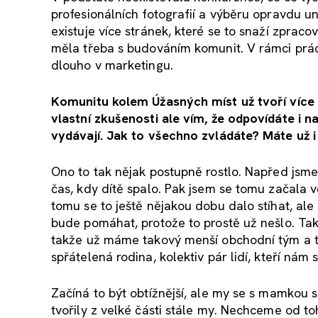
profesionálních fotografií a výběru opravdu u
existuje více stránek, které se to snaží zpra
měla třeba s budováním komunit. V rámci práce
dlouho v marketingu.
Komunitu kolem Úžasných míst už tvoří více 
vlastní zkušenosti ale vím, že odpovídáte i n
vydávají
. Jak to všechno zvládáte? Máte už i
Ono to tak nějak postupně rostlo. Napřed jsm
čas, kdy dítě spalo. Pak jsem se tomu začala 
tomu se to ještě nějakou dobu dalo stíhat, ale
bude pomáhat, protože to prostě už nešlo. Také
takže už máme takový menší obchodní tým a t
spřátelená rodina, kolektiv pár lidí, kteří nám 
Začíná to být obtížnější, ale my se s mamko
tvořily z velké části stále my. Nechceme od t