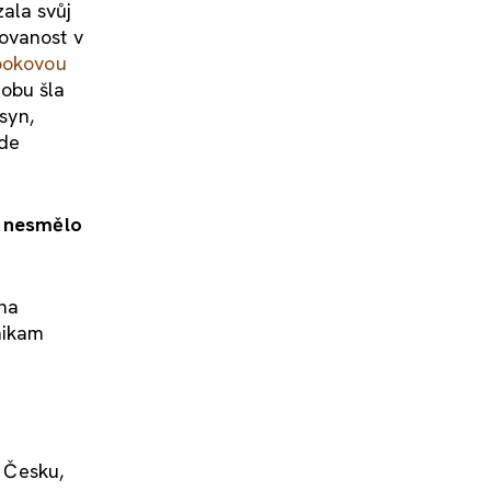
ala svůj
ovanost v
ookovou
dobu šla
syn,
ude
, nesmělo
 na
nikam
o Česku,