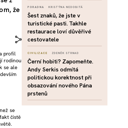
tom, že
PORADNA
KRISTÝNA NEDOBITÁ
Šest znaků, že jste v
turistické pasti. Takhle
restaurace loví důvěřivé
cestovatele
 profil
CIVILIZACE
ZDENĚK STRNAD
jí rodinou
Černí hobiti? Zapomeňte.
k se ale
Andy Serkis odmítá
ředevším
politickou korektnost při
obsazování nového Pána
prstenů
 než se
fakt čistě
světě.