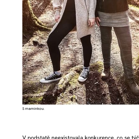
S maminkou.
V podstatě neexistovala konkurence, co se tý