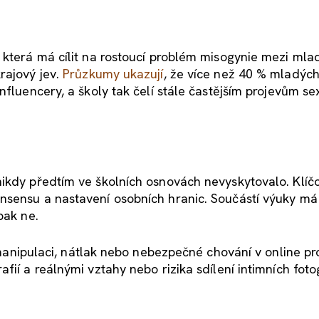
 která má cílit na rostoucí problém misogynie mezi mla
rajový jev.
Průzkumy ukazují
, že více než 40 % mladýc
nfluencery, a školy tak čelí stále častějším projevům se
ikdy předtím ve školních osnovách nevyskytovalo. Klíčo
nsensu a nastavení osobních hranic. Součástí výuky má 
pak ne.
manipulaci, nátlak nebo nebezpečné chování v online pro
ií a reálnými vztahy nebo rizika sdílení intimních fotog