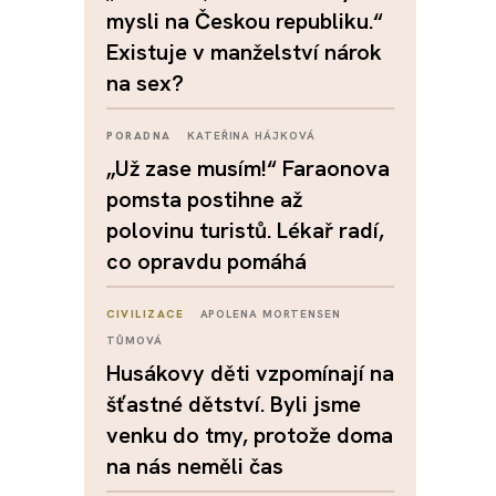
mysli na Českou republiku.“
Existuje v manželství nárok
na sex?
PORADNA
KATEŘINA HÁJKOVÁ
„Už zase musím!“ Faraonova
pomsta postihne až
polovinu turistů. Lékař radí,
co opravdu pomáhá
CIVILIZACE
APOLENA MORTENSEN
TŮMOVÁ
Husákovy děti vzpomínají na
šťastné dětství. Byli jsme
venku do tmy, protože doma
na nás neměli čas