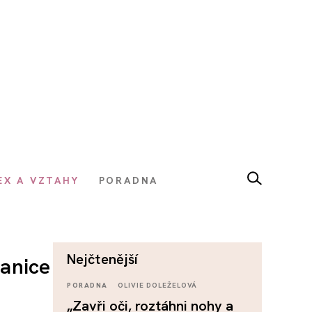
EX A VZTAHY
PORADNA
nejčtenější
ranice
PORADNA
OLIVIE DOLEŽELOVÁ
„Zavři oči, roztáhni nohy a