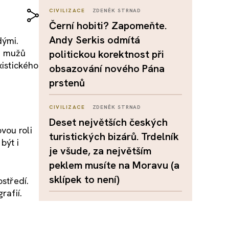
CIVILIZACE
ZDENĚK STRNAD
Černí hobiti? Zapomeňte.
Andy Serkis odmítá
dými.
h mužů
politickou korektnost při
xistického
obsazování nového Pána
prstenů
CIVILIZACE
ZDENĚK STRNAD
Deset největších českých
vou roli
turistických bizárů. Trdelník
být i
je všude, za největším
peklem musíte na Moravu (a
sklípek to není)
středí.
rafií.