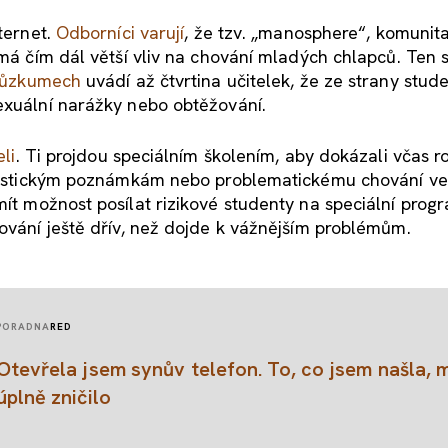
ternet.
Odborníci varují
, že tzv. „manosphere“, komunit
 má čím dál větší vliv na chování mladých chlapců. Ten 
růzkumech
uvádí až čtvrtina učitelek, že ze strany stud
exuální narážky nebo obtěžování.
eli
. Ti projdou speciálním školením, aby dokázali včas 
sexistickým poznámkám nebo problematickému chování ve 
mít možnost posílat rizikové studenty na speciální prog
hování ještě dřív, než dojde k vážnějším problémům.
PORADNA
RED
Otevřela jsem synův telefon. To, co jsem našla, 
úplně zničilo