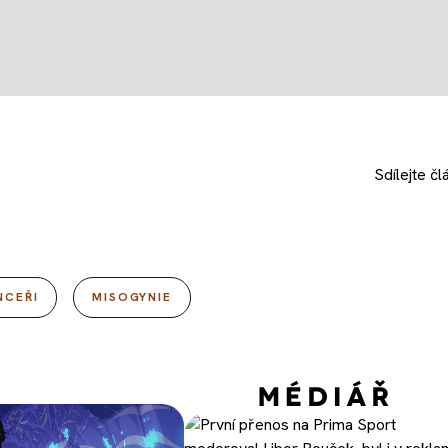
Sdílejte
čl
NCEŘI
MISOGYNIE