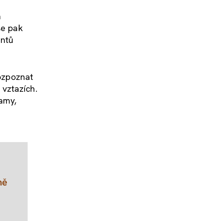
a
se pak
entů
rozpoznat
vztazích.
ramy,
mě