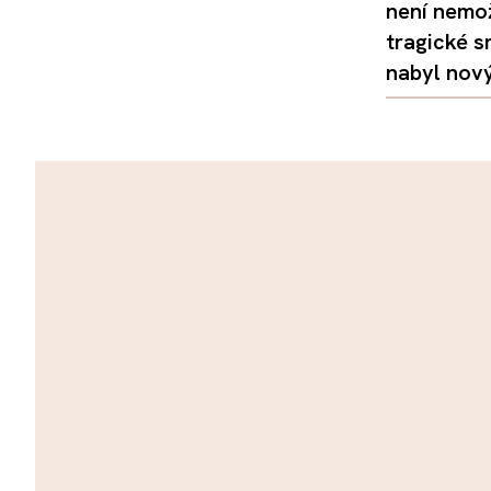
není nemo
tragické s
nabyl nov