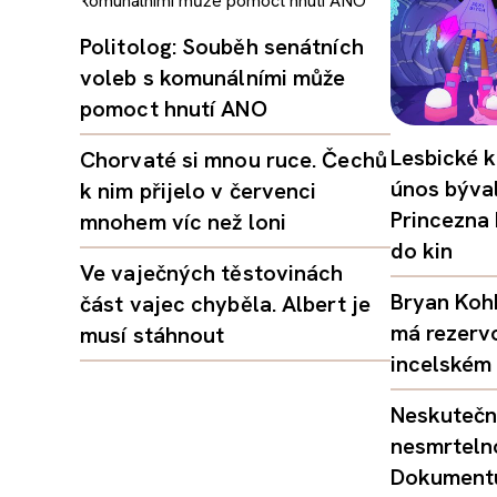
Politolog: Souběh senátních
voleb s komunálními může
pomoct hnutí ANO
Lesbické k
Chorvaté si mnou ruce. Čechů
únos býval
k nim přijelo v červenci
Princezna
mnohem víc než loni
do kin
Ve vaječných těstovinách
Bryan Kohb
část vajec chyběla. Albert je
má rezerv
musí stáhnout
incelském 
Neskutečný
nesmrtelno
Dokumentu