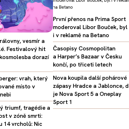
První přenos na Prima Sport
moderoval Libor Bouček, byl
i v reklamě na Betano
rálovny, vesmír a
Časopisy Cosmopolitan
é. Festivalový hit
a Harper’s Bazaar v Česku
 kosmolesba dorazí
končí, po třiceti letech
Nova koupila další pohárové
erger: vrah, který
zápasy Hradce a Jablonce, 
ované místo v
je Nova Sport 5 a Oneplay
nebi
Sport 1
 triumf, tragédie a
st v zóně smrti:
 14 vrcholů: Nic