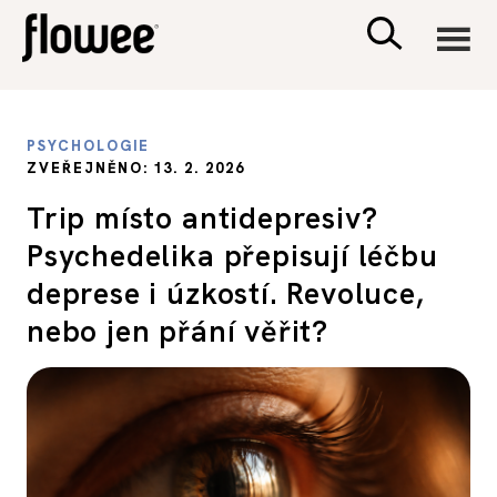
CIVILIZACE
PSYCHOLOGIE
ZVEŘEJNĚNO: 13. 2. 2026
ZDRAVÍ
Trip místo antidepresiv?
Psychedelika přepisují léčbu
PSYCHOLOGIE
deprese i úzkostí. Revoluce,
RODINA A DĚTI
nebo jen přání věřit?
SEX A VZTAHY
PORADNA