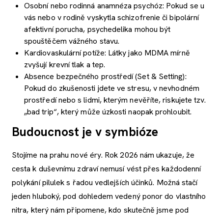
Osobní nebo rodinná anamnéza psychóz: Pokud se u
vás nebo v rodině vyskytla schizofrenie či bipolární
afektivní porucha, psychedelika mohou být
spouštěčem vážného stavu.
Kardiovaskulární potíže: Látky jako MDMA mírně
zvyšují krevní tlak a tep.
Absence bezpečného prostředí (Set & Setting):
Pokud do zkušenosti jdete ve stresu, v nevhodném
prostředí nebo s lidmi, kterým nevěříte, riskujete tzv.
„bad trip“, který může úzkosti naopak prohloubit.
Budoucnost je v symbióze
Stojíme na prahu nové éry. Rok 2026 nám ukazuje, že
cesta k duševnímu zdraví nemusí vést přes každodenní
polykání pilulek s řadou vedlejších účinků. Možná stačí
jeden hluboký, pod dohledem vedený ponor do vlastního
nitra, který nám připomene, kdo skutečně jsme pod