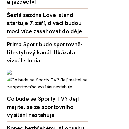
a jezdectví
Šestá sezóna Love Island
startuje 7. září, diváci budou
moci více zasahovat do děje
Prima Sport bude sportovně-
lifestylový kanál. Ukázala
vizuál studia
Co bude se Sporty TV? Její
majitel se ze sportovního
vysílání nestahuje
Konec bezbřehému AI obsahu