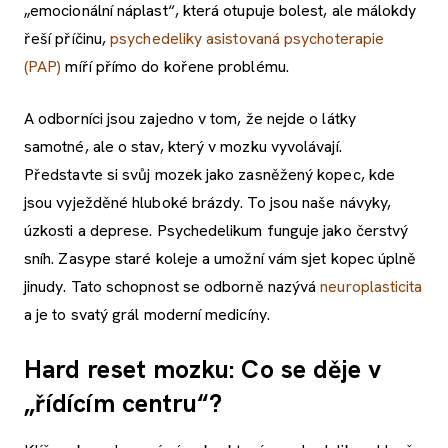
„emocionální náplast“, která otupuje bolest, ale málokdy
řeší příčinu,
psychedeliky asistovaná psychoterapie
(PAP)
míří přímo do kořene problému.
A odborníci jsou zajedno v tom, že nejde o látky
samotné, ale o stav, který v mozku vyvolávají.
Představte si svůj mozek jako zasněžený kopec, kde
jsou vyježděné hluboké brázdy. To jsou naše návyky,
úzkosti a deprese. Psychedelikum funguje jako čerstvý
sníh. Zasype staré koleje a umožní vám sjet kopec úplně
jinudy. Tato schopnost se odborně nazývá
neuroplasticita
a je to svatý grál moderní medicíny.
Hard reset mozku: Co se děje v
„řídícím centru“?