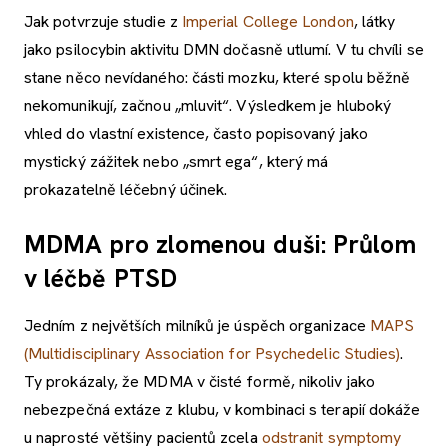
Jak potvrzuje studie z
Imperial College London
, látky
jako psilocybin aktivitu DMN dočasně utlumí. V tu chvíli se
stane něco nevídaného: části mozku, které spolu běžně
nekomunikují, začnou „mluvit“. Výsledkem je hluboký
vhled do vlastní existence, často popisovaný jako
mystický zážitek nebo „smrt ega“, který má
prokazatelně léčebný účinek.
MDMA pro zlomenou duši: Průlom
v léčbě PTSD
Jedním z největších milníků je úspěch organizace
MAPS
(Multidisciplinary Association for Psychedelic Studies)
.
Ty prokázaly, že MDMA v čisté formě, nikoliv jako
nebezpečná extáze z klubu, v kombinaci s terapií dokáže
u naprosté většiny pacientů zcela
odstranit symptomy