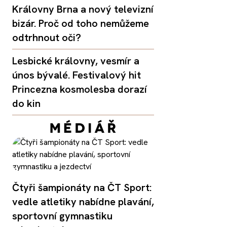
Královny Brna a nový televizní
bizár. Proč od toho nemůžeme
odtrhnout oči?
Lesbické královny, vesmír a
únos bývalé. Festivalový hit
Princezna kosmolesba dorazí
do kin
Čtyři šampionáty na ČT Sport:
vedle atletiky nabídne plavání,
sportovní gymnastiku