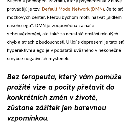
Klíčem k pochopení zázraku, který psychedelika v hlavě
provádějí, je tzv.
Default Mode Network (DMN)
. Je to síť
mozkových center, kterou bychom mohli nazvat „sídlem
našeho ega“. DMN je zodpovědná za naše
sebeuvědomění, ale také za neustálé omílání minulých
chyb a strach z budoucnosti. U lidí s depresemi je tato síť
hyperaktivní a ego je v podstatě uvězněno v nekonečné
smyčce negativních myšlenek.
Bez terapeuta, který vám pomůže
prožité vize a pocity přetavit do
konkrétních změn v životě,
zůstane zážitek jen barevnou
vzpomínkou.