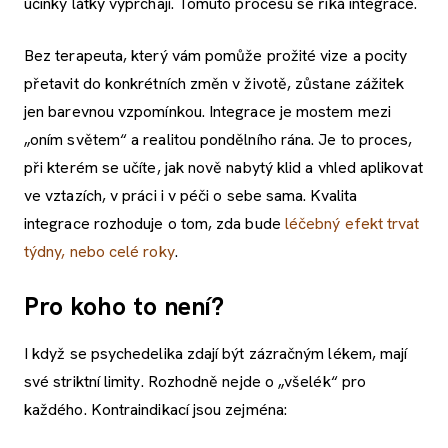
účinky látky vyprchají. Tomuto procesu se říká integrace.
Bez terapeuta, který vám pomůže prožité vize a pocity
přetavit do konkrétních změn v životě, zůstane zážitek
jen barevnou vzpomínkou. Integrace je mostem mezi
„oním světem“ a realitou pondělního rána. Je to proces,
při kterém se učíte, jak nově nabytý klid a vhled aplikovat
ve vztazích, v práci i v péči o sebe sama. Kvalita
integrace rozhoduje o tom, zda bude
léčebný efekt trvat
týdny, nebo celé roky
.
Pro koho to není?
I když se psychedelika zdají být zázračným lékem, mají
své striktní limity. Rozhodně nejde o „všelék“ pro
každého. Kontraindikací jsou zejména: