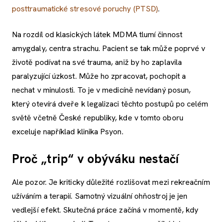
posttraumatické stresové poruchy (PTSD)
.
Na rozdíl od klasických látek MDMA tlumí činnost
amygdaly, centra strachu. Pacient se tak může poprvé v
životě podívat na své trauma, aniž by ho zaplavila
paralyzující úzkost. Může ho zpracovat, pochopit a
nechat v minulosti. To je v medicíně nevídaný posun,
který otevírá dveře k legalizaci těchto postupů po celém
světě včetně České republiky, kde v tomto oboru
exceluje například klinika Psyon.
Proč „trip“ v obýváku nestačí
Ale pozor. Je kriticky důležité rozlišovat mezi rekreačním
užíváním a terapií. Samotný vizuální ohňostroj je jen
vedlejší efekt. Skutečná práce začíná v momentě, kdy