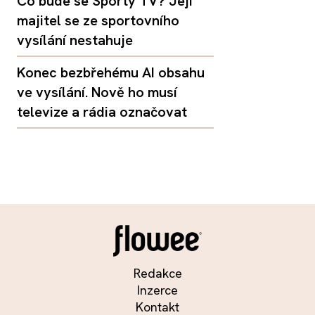
Co bude se Sporty TV? Její
majitel se ze sportovního
vysílání nestahuje
Konec bezbřehému AI obsahu
ve vysílání. Nově ho musí
televize a rádia označovat
Redakce
Inzerce
Kontakt