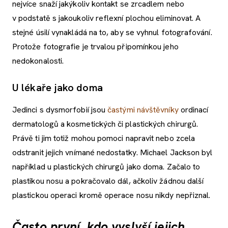
nejvíce snaží jakýkoliv kontakt se zrcadlem nebo
v podstatě s jakoukoliv reflexní plochou eliminovat. A
stejné úsilí vynakládá na to, aby se vyhnul fotografování.
Protože fotografie je trvalou připomínkou jeho
nedokonalosti.
U lékaře jako doma
Jedinci s dysmorfobií jsou
častými návštěvníky
ordinací
dermatologů a kosmetických či plastických chirurgů.
Právě ti jim totiž mohou pomoci napravit nebo zcela
odstranit jejich vnímané nedostatky. Michael Jackson byl
například u plastických chirurgů jako doma. Začalo to
plastikou nosu a pokračovalo dál, ačkoliv žádnou další
plastickou operaci kromě operace nosu nikdy nepřiznal.
Často první, kdo vyslyší jejich