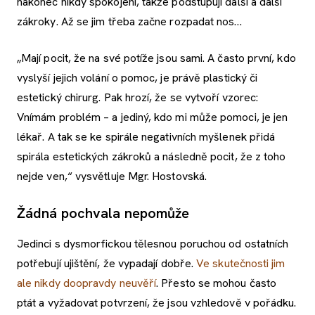
nakonec nikdy spokojení, takže podstupují další a další
zákroky. Až se jim třeba začne rozpadat nos…
„Mají pocit, že na své potíže jsou sami. A často první, kdo
vyslyší jejich volání o pomoc, je právě plastický či
estetický chirurg. Pak hrozí, že se vytvoří vzorec:
Vnímám problém – a jediný, kdo mi může pomoci, je jen
lékař. A tak se ke spirále negativních myšlenek přidá
spirála estetických zákroků a následně pocit, že z toho
nejde ven,“ vysvětluje Mgr. Hostovská.
Žádná pochvala nepomůže
Jedinci s dysmorfickou tělesnou poruchou od ostatních
potřebují ujištění, že vypadají dobře.
Ve skutečnosti jim
ale nikdy doopravdy neuvěří
. Přesto se mohou často
ptát a vyžadovat potvrzení, že jsou vzhledově v pořádku.