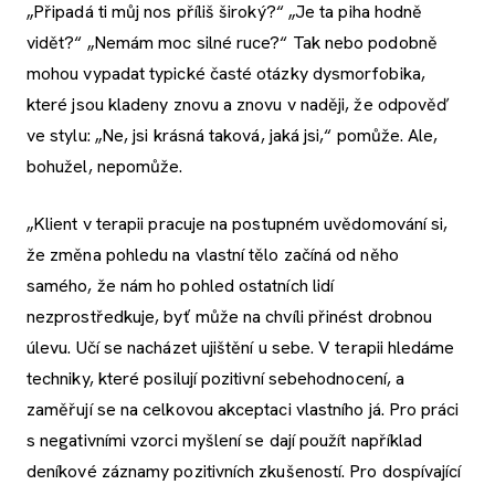
„Připadá ti můj nos příliš široký?“ „Je ta piha hodně
vidět?“ „Nemám moc silné ruce?“ Tak nebo podobně
mohou vypadat typické časté otázky dysmorfobika,
které jsou kladeny znovu a znovu v naději, že odpověď
ve stylu: „Ne, jsi krásná taková, jaká jsi,“ pomůže. Ale,
bohužel, nepomůže.
„Klient v terapii pracuje na postupném uvědomování si,
že změna pohledu na vlastní tělo začíná od něho
samého, že nám ho pohled ostatních lidí
nezprostředkuje, byť může na chvíli přinést drobnou
úlevu. Učí se nacházet ujištění u sebe. V terapii hledáme
techniky, které posilují pozitivní sebehodnocení, a
zaměřují se na celkovou akceptaci vlastního já. Pro práci
s negativními vzorci myšlení se dají použít například
deníkové záznamy pozitivních zkušeností. Pro dospívající