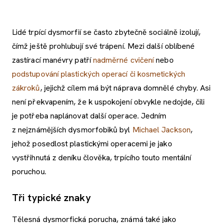
Lidé trpící dysmorfií se často zbytečně sociálně izolují,
čímž ještě prohlubují své trápení. Mezi další oblíbené
zastírací manévry patří
nadměrné cvičení
nebo
podstupování plastických operací či kosmetických
zákroků
, jejichž cílem má být náprava domnělé chyby. Asi
není překvapením, že k uspokojení obvykle nedojde, čili
je potřeba naplánovat další operace. Jedním
z nejznámějších dysmorfobiků byl
Michael Jackson
,
jehož posedlost plastickými operacemi je jako
vystřihnutá z deníku člověka, trpícího touto mentální
poruchou.
Tři typické znaky
Tělesná dysmorfická porucha, známá také jako