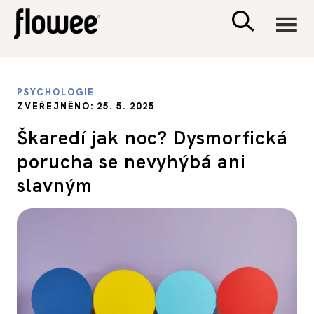
CIVILIZACE
PSYCHOLOGIE
ZVEŘEJNĚNO: 25. 5. 2025
ZDRAVÍ
Škaredí jak noc? Dysmorfická
porucha se nevyhýbá ani
PSYCHOLOGIE
slavným
RODINA A DĚTI
SEX A VZTAHY
PORADNA