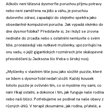
Ačkoliv není tělesná dysmorfie poruchou příjmu potravy
nebo není zaměřena na jídlo a váhu, je poruchou
duševního zdraví, zapadající do stejného spektra jako
obsedantně-kompulsivní porucha. Jak vypadá okénko do
dne dysmorfobika? Představte si, že i když se zrovna
nedíváte do zrcadla nebo s ostatními nemluvíte o svém
těle, pronásledují vás nutkavé myšlenky, upozorňující na
onu vadu, o jejíž gigantických rozměrech jste skálopevně
přesvědčeni (u Jacksona šlo třeba o široký nos).
„Myšlenky o vlastním těle jsou jako složité puzzle, které
se lidem s dysmorfobií nedaří složit. Každý kousek
tohoto puzzle je ovlivněn tím, co si myslíme my sami, co
nám říkají ostatní, a dokonce i tím, jak funguje naše rodina
nebo naši blízcí. Potřebujeme se podívat na naše obavy z
různých úhlů. V terapii zkoumáme, jak rodina, přátelé, a