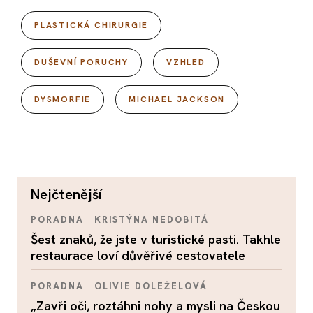
PLASTICKÁ CHIRURGIE
DUŠEVNÍ PORUCHY
VZHLED
DYSMORFIE
MICHAEL JACKSON
nejčtenější
PORADNA
KRISTÝNA NEDOBITÁ
Šest znaků, že jste v turistické pasti. Takhle
restaurace loví důvěřivé cestovatele
PORADNA
OLIVIE DOLEŽELOVÁ
„Zavři oči, roztáhni nohy a mysli na Českou