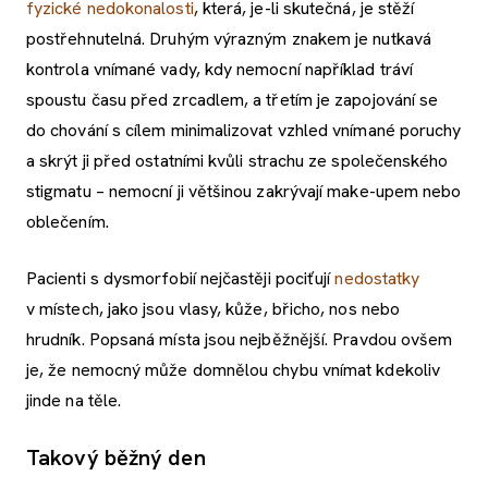
fyzické nedokonalosti
, která, je-li skutečná, je stěží
postřehnutelná. Druhým výrazným znakem je nutkavá
kontrola vnímané vady, kdy nemocní například tráví
spoustu času před zrcadlem, a třetím je zapojování se
do chování s cílem minimalizovat vzhled vnímané poruchy
a skrýt ji před ostatními kvůli strachu ze společenského
stigmatu – nemocní ji většinou zakrývají make-upem nebo
oblečením.
Pacienti s dysmorfobií nejčastěji pociťují
nedostatky
v místech, jako jsou vlasy, kůže, břicho, nos nebo
hrudník. Popsaná místa jsou nejběžnější. Pravdou ovšem
je, že nemocný může domnělou chybu vnímat kdekoliv
jinde na těle.
Takový běžný den