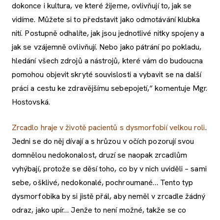
dokonce i kultura, ve které žijeme, ovlivňují to, jak se
vidíme. Můžete si to představit jako odmotávání klubka
nití. Postupně odhalíte, jak jsou jednotlivé nitky spojeny a
jak se vzájemně ovlivňují. Nebo jako pátrání po pokladu,
hledání všech zdrojů a nástrojů, které vám do budoucna
pomohou objevit skryté souvislosti a vybavit se na další
práci a cestu ke zdravějšímu sebepojetí,“ komentuje Mgr.
Hostovská.
Zrcadlo hraje v životě pacientů s dysmorfobií velkou roli
.
Jedni se do něj dívají a s hrůzou v očích pozorují svou
domnělou nedokonalost, druzí se naopak zrcadlům
vyhýbají, protože se děsí toho, co by v nich uviděli – sami
sebe, ošklivé, nedokonalé, pochroumané… Tento typ
dysmorfobika by si jistě přál, aby neměl v zrcadle žádný
odraz, jako upír… Jenže to není možné, takže se co