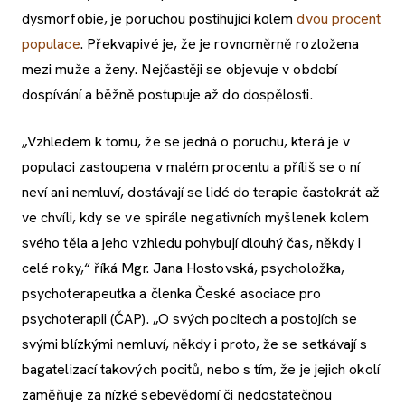
dysmorfobie, je poruchou postihující kolem
dvou procent
populace
. Překvapivé je, že je rovnoměrně rozložena
mezi muže a ženy. Nejčastěji se objevuje v období
dospívání a běžně postupuje až do dospělosti.
„Vzhledem k tomu, že se jedná o poruchu, která je v
populaci zastoupena v malém procentu a příliš se o ní
neví ani nemluví, dostávají se lidé do terapie častokrát až
ve chvíli, kdy se ve spirále negativních myšlenek kolem
svého těla a jeho vzhledu pohybují dlouhý čas, někdy i
celé roky,“ říká Mgr. Jana Hostovská, psycholožka,
psychoterapeutka a členka České asociace pro
psychoterapii (ČAP). „O svých pocitech a postojích se
svými blízkými nemluví, někdy i proto, že se setkávají s
bagatelizací takových pocitů, nebo s tím, že je jejich okolí
zaměňuje za nízké sebevědomí či nedostatečnou