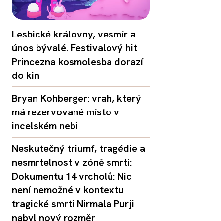
Lesbické královny, vesmír a
únos bývalé. Festivalový hit
Princezna kosmolesba dorazí
do kin
Bryan Kohberger: vrah, který
má rezervované místo v
incelském nebi
Neskutečný triumf, tragédie a
nesmrtelnost v zóně smrti:
Dokumentu 14 vrcholů: Nic
není nemožné v kontextu
tragické smrti Nirmala Purji
nabyl nový rozměr