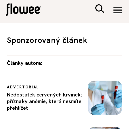
CIVILIZACE
Sponzorovaný článek
ZDRAVÍ
Články autora:
PSYCHOLOGIE
RODINA A DĚTI
ADVERTORIAL
Nedostatek červených krvinek:
SEX A VZTAHY
příznaky anémie, které nesmíte
přehlížet
PORADNA