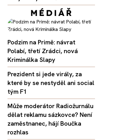
Podzim na Primě: návrat
Polabí, třetí Zrádci, nová
Kriminálka Slapy
Prezident si jede virály, za
které by se nestyděl ani social
tým F1
Může moderátor Radiožurnálu
dělat reklamu sázkovce? Není
zaměstnanec, hájí Boučka
rozhlas