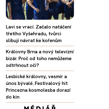
Lavi se vrací. Začalo natáčení
třetího Vyšehradu, tvůrci
slibují návrat ke kořenům
Královny Brna a nový televizní
bizár. Proč od toho nemůžeme
odtrhnout oči?
Lesbické královny, vesmír a
únos bývalé. Festivalový hit
Princezna kosmolesba dorazí
do kin