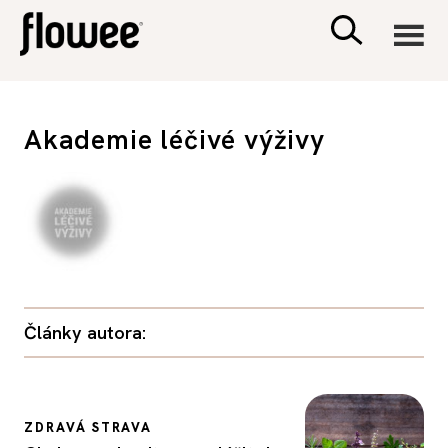
CIVILIZACE
Akademie léčivé výživy
ZDRAVÍ
PSYCHOLOGIE
RODINA A DĚTI
Články autora:
SEX A VZTAHY
PORADNA
ZDRAVÁ STRAVA