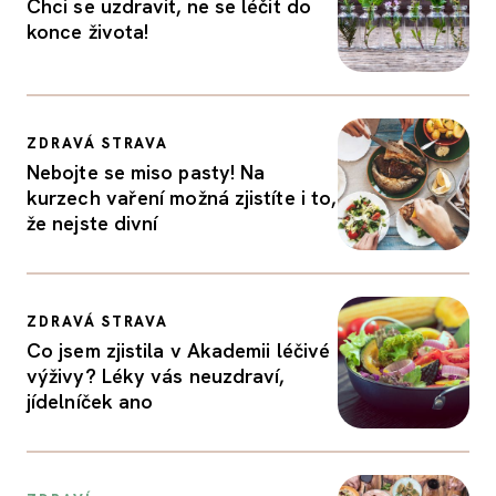
Chci se uzdravit, ne se léčit do
konce života!
ZDRAVÁ STRAVA
Nebojte se miso pasty! Na
kurzech vaření možná zjistíte i to,
že nejste divní
ZDRAVÁ STRAVA
Co jsem zjistila v Akademii léčivé
výživy? Léky vás neuzdraví,
jídelníček ano