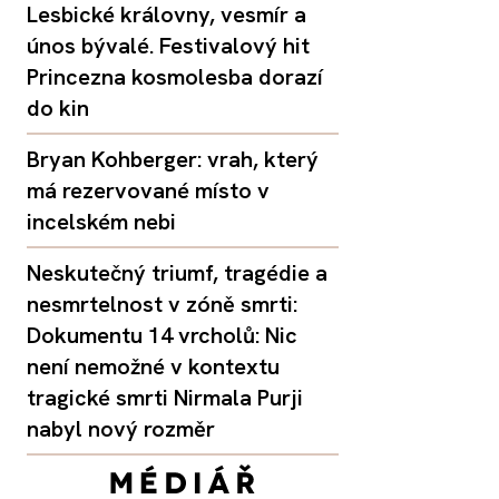
Lesbické královny, vesmír a
únos bývalé. Festivalový hit
Princezna kosmolesba dorazí
do kin
Bryan Kohberger: vrah, který
má rezervované místo v
incelském nebi
Neskutečný triumf, tragédie a
nesmrtelnost v zóně smrti:
Dokumentu 14 vrcholů: Nic
není nemožné v kontextu
tragické smrti Nirmala Purji
nabyl nový rozměr