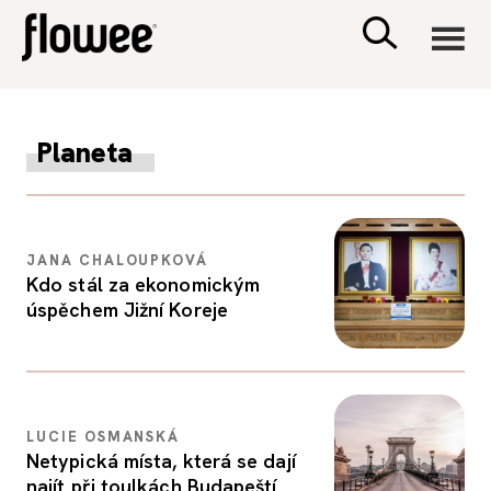
CIVILIZACE
Planeta
ZDRAVÍ
PSYCHOLOGIE
JANA CHALOUPKOVÁ
Kdo stál za ekonomickým
úspěchem Jižní Koreje
RODINA A DĚTI
SEX A VZTAHY
LUCIE OSMANSKÁ
PORADNA
Netypická místa, která se dají
najít při toulkách Budapeští