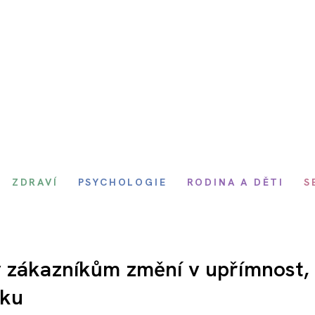
ZDRAVÍ
PSYCHOLOGIE
RODINA A DĚTI
S
y zákazníkům změní v upřímnost,
cku