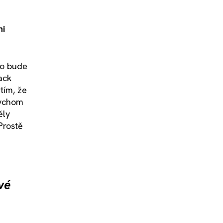
ni
to bude
ack
tím, že
bychom
ěly
Prostě
vé