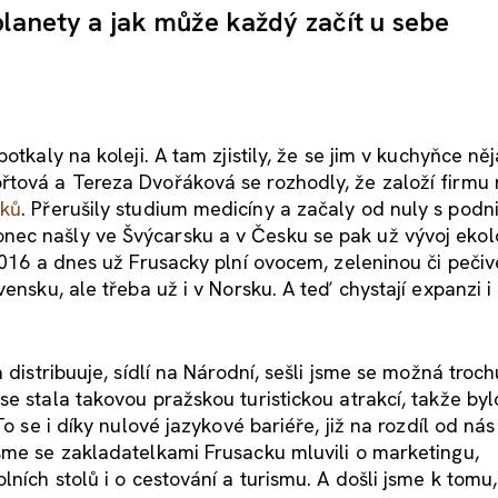
planety a jak může každý začít u sebe
otkaly na koleji. A tam zjistily, že se jim v kuchyňce ně
řtová a Tereza Dvořáková se rozhodly, že založí firmu
cků
. Přerušily studium medicíny a začaly od nuly s podn
nec našly ve Švýcarsku a v Česku se pak už vývoj ekol
 2016 a dnes už Frusacky plní ovocem, zeleninou či peči
ensku, ale třeba už i v Norsku. A teď chystají expanzi i
 distribuuje, sídlí na Národní, sešli jsme se možná troch
e stala takovou pražskou turistickou atrakcí, takže byl
To se i díky nulové jazykové bariéře, již na rozdíl od nás
sme se zakladatelkami Frusacku mluvili o marketingu,
lních stolů i o cestování a turismu. A došli jsme k tomu