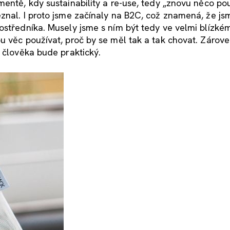
entě, kdy sustainability a re-use, tedy „znovu něco pou
znal. I proto jsme začínaly na B2C, což znamená, že js
ostředníka. Musely jsme s ním být tedy ve velmi blízké
u věc používat, proč by se měl tak a tak chovat. Zárov
o člověka bude praktický.