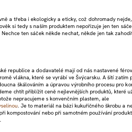
vně a třeba i ekologicky a eticky, což dohromady nejde,
ověk si tedy s naším produktem nepořizuje jen ten sáče
í. Nechce ten sáček někde nechat, někde jen tak zahodit
ské republice a dodavatelé mají od nás nastavené féro
omě vlákna, které se vyrábí ve Švýcarsku. A šití zatím 
udoucna škálováním a úpravou výrobního procesu pro k
eme chtít přiblížit ceně nejlevnějších produktů, které u
protože nepracujeme s konvenčním plastem, ale
yselinou
. Je to materiál na bázi kukuřičného škrobu a n
 při kompostování nebo při samotném používání produkt
.