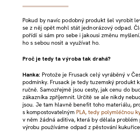
Pokud by navíc podobný produkt šel vyrobit le
se z něj opět mohl stát jednorázový odpad. Čl
pořídí si sám pro sebe i jakousi změnu myšlen
ho s sebou nosit a využívat ho.
Proč je tedy ta výroba tak drahá?
Hanka:
Protože je Frusack celý vyráběný v Če
podmínky. Frusack je tedy tuzemský produkt kr
ručně. Samozřejmě jsou cesty, jak cenu do b
zákazníka zpříjemnit. Určitě se ale nikdy nebud
jsou. Je tam hlavně benefit toho materiálu, 
s kompostovatelným
PLA, tedy polymléčnou k
v něm žádná aditiva, která by dělala problém
výrobu používáme odpad z pěstování kukuřice