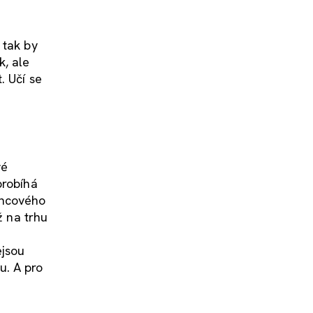
 tak by
k, ale
. Učí se
vé
probíhá
oncového
ž na trhu
ejsou
u. A pro