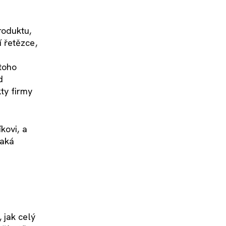
roduktu,
 řetězce,
 toho
d
ty firmy
kovi, a
jaká
 jak celý