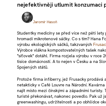
nejefektivněji utlumit konzumaci 
Jaromír Hasoň
Studentky medicíny se před více než pěti lety p
hromadí mikrotenové sáčky. Co s tím? Hana Fo
výrobu ekologických sáčků, takzvaných
Frusa
Výrobce vlákna kompostovatelných tašek nako
"síťovek" dotáhl. Firma rozjela výrobu v roce
tisíce domácností. A to nejen v Česku a na Slov
Spojených států.
Protože firma infiberry, jež Frusacky prodává a
netakticky v Café Louvre na Národní. Kavárna s
najít místo mezi čínskými a západními turisty. 
turisté překonávat, nakonec povedlo. Pak už j
greenwashingu, udržitelnosti a po obhlídce oko