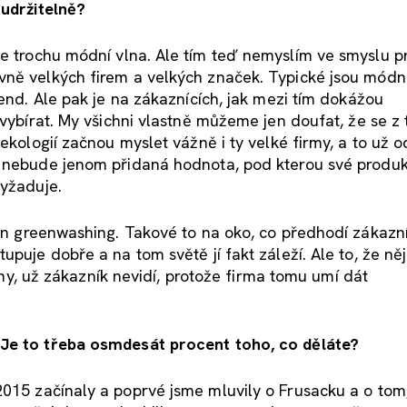
 udržitelně?
e trochu módní vlna. Ale tím teď nemyslím ve smyslu p
vně velkých firem a velkých značek. Typické jsou módní
rend. Ale pak je na zákaznících, jak mezi tím dokážou
 vybírat. My všichni vlastně můžeme jen doufat, že se z
ekologií začnou myslet vážně i ty velké firmy, a to už o
ž nebude jenom přidaná hodnota, pod kterou své produk
vyžaduje.
jen greenwashing. Takové to na oko, co předhodí zákazní
upuje dobře a na tom světě jí fakt záleží. Ale to, že ně
irmy, už zákazník nevidí, protože firma tomu umí dát
 Je to třeba osmdesát procent toho, co děláte?
015 začínaly a poprvé jsme mluvily o Frusacku a o tom,