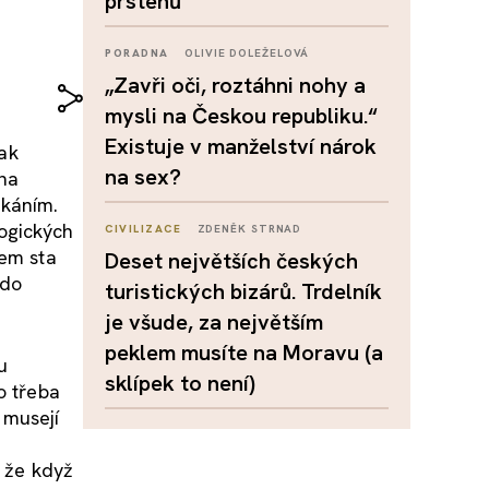
prstenů
PORADNA
OLIVIE DOLEŽELOVÁ
„Zavři oči, roztáhni nohy a
mysli na Českou republiku.“
Existuje v manželství nárok
jak
na sex?
 na
ikáním.
ogických
CIVILIZACE
ZDENĚK STRNAD
vem sta
Deset největších českých
 do
turistických bizárů. Trdelník
je všude, za největším
peklem musíte na Moravu (a
u
sklípek to není)
o třeba
 musejí
, že když