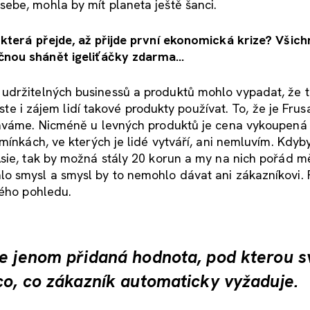
ebe, mohla by mít planeta ještě šanci.
která přejde, až přijde první ekonomická krize? Všich
čnou shánět igeliťáčky zdarma…
udržitelných businessů a produktů mohlo vypadat, že 
oste i zájem lidí takové produkty používat. To, že je Frus
káváme. Nicméně u levných produktů je cena vykoupená 
dmínkách, ve kterých je lidé vytváří, ani nemluvím. Kdy
Asie, tak by možná stály 20 korun a my na nich pořád m
o smysl a smysl by to nemohlo dávat ani zákazníkovi. 
kého pohledu.
de jenom přidaná hodnota, pod kterou s
co, co zákazník automaticky vyžaduje.