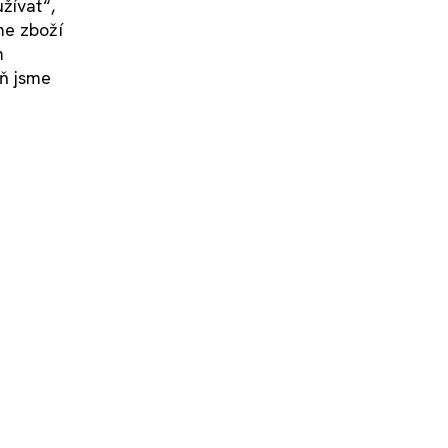
žívat“,
me zboží
m
eň jsme