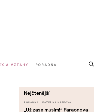
EX A VZTAHY
PORADNA
nejčtenější
PORADNA
KATEŘINA HÁJKOVÁ
„Už zase musím!“ Faraonova