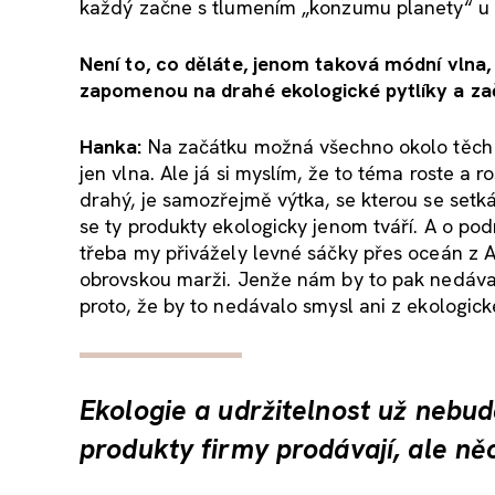
každý začne s tlumením „konzumu planety“ u s
Není to, co děláte, jenom taková módní vlna, 
zapomenou na drahé ekologické pytlíky a za
Hanka:
Na začátku možná všechno okolo těch 
jen vlna. Ale já si myslím, že to téma roste a r
drahý, je samozřejmě výtka, se kterou se set
se ty produkty ekologicky jenom tváří. A o po
třeba my přivážely levné sáčky přes oceán z 
obrovskou marži. Jenže nám by to pak nedával
proto, že by to nedávalo smysl ani z ekologic
Ekologie a udržitelnost už nebu
produkty firmy prodávají, ale ně