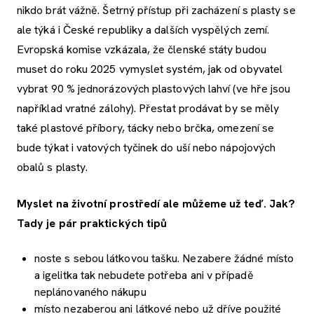
nikdo brát vážně. Šetrný přístup při zacházení s plasty se
ale týká i České republiky a dalších vyspělých zemí.
Evropská komise vzkázala, že členské státy budou
muset do roku 2025 vymyslet systém, jak od obyvatel
vybrat 90 % jednorázových plastových lahví (ve hře jsou
například vratné zálohy). Přestat prodávat by se měly
také plastové příbory, tácky nebo brčka, omezení se
bude týkat i vatových tyčinek do uší nebo nápojových
obalů s plasty.
Myslet na životní prostředí ale můžeme už teď. Jak?
Tady je pár praktických tipů
noste s sebou látkovou tašku. Nezabere žádné místo
a igelitka tak nebudete potřeba ani v případě
neplánovaného nákupu
místo nezaberou ani látkové nebo už dříve použité