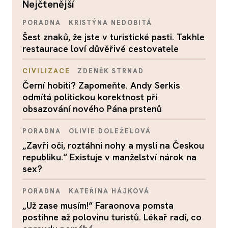
nejčtenější
PORADNA
KRISTÝNA NEDOBITÁ
Šest znaků, že jste v turistické pasti. Takhle
restaurace loví důvěřivé cestovatele
CIVILIZACE
ZDENĚK STRNAD
Černí hobiti? Zapomeňte. Andy Serkis
odmítá politickou korektnost při
obsazování nového Pána prstenů
PORADNA
OLIVIE DOLEŽELOVÁ
„Zavři oči, roztáhni nohy a mysli na Českou
republiku.“ Existuje v manželství nárok na
sex?
PORADNA
KATEŘINA HÁJKOVÁ
„Už zase musím!“ Faraonova pomsta
postihne až polovinu turistů. Lékař radí, co