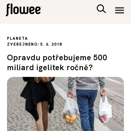
CIVILIZACE
PLANETA
ZVEŘEJNĚNO: 5. 6. 2018
ZDRAVÍ
Opravdu potřebujeme 500
miliard igelitek ročně?
PSYCHOLOGIE
RODINA A DĚTI
SEX A VZTAHY
PORADNA