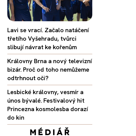
Lavi se vrací. Začalo natáčení
třetího Vyšehradu, tvůrci
slibují návrat ke kořenům
Královny Brna a nový televizní
bizár. Proč od toho nemůžeme
odtrhnout oči?
Lesbické královny, vesmír a
únos bývalé. Festivalový hit
Princezna kosmolesba dorazí
do kin