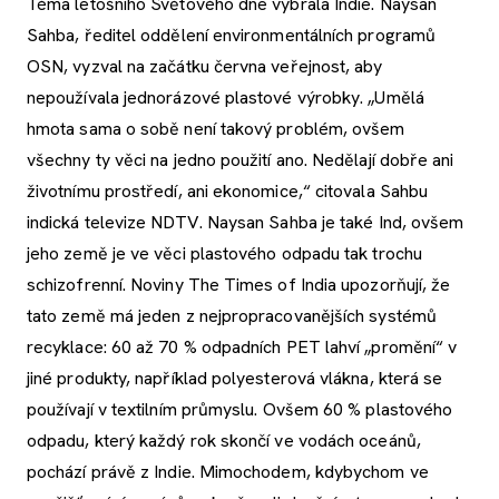
Téma letošního Světového dne vybrala Indie. Naysan
Sahba, ředitel oddělení environmentálních programů
OSN, vyzval na začátku června veřejnost, aby
nepoužívala jednorázové plastové výrobky. „Umělá
hmota sama o sobě není takový problém, ovšem
všechny ty věci na jedno použití ano. Nedělají dobře ani
životnímu prostředí, ani ekonomice,“ citovala Sahbu
indická televize NDTV. Naysan Sahba je také Ind, ovšem
jeho země je ve věci plastového odpadu tak trochu
schizofrenní. Noviny The Times of India upozorňují, že
tato země má jeden z nejpropracovanějších systémů
recyklace: 60 až 70 % odpadních PET lahví „promění“ v
jiné produkty, například polyesterová vlákna, která se
používají v textilním průmyslu. Ovšem 60 % plastového
odpadu, který každý rok skončí ve vodách oceánů,
pochází právě z Indie. Mimochodem, kdybychom ve