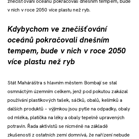
znečišťování oceánů pokračovali dnešním tempem, bude
v nich v roce 2050 více plastu než ryb.
Kdybychom ve znečišťování
oceánů pokračovali dnešním
tempem, bude v nich v roce 2050
více plastu než ryb
Stát Maháráštra s hlavním městem Bombají se stal
osmnáctým územním celkem, jenž pod pokutou zakázal
používání plastikových tašek, sáčků, obalů, kelímků a
dalších produktů – výjimkou jsou pytle na odpadky, obaly
od mléka, platíčka na léky a obaly tepelně upravených
potravin. Řada aktivistů se nicméně na základě
zkušenosti z ostatních zemí domnívá, že nařízení nebude