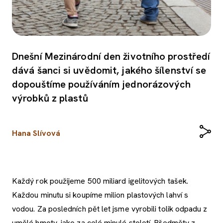
Dnešní Mezinárodní den životního prostředí
dává šanci si uvědomit, jakého šílenství se
dopouštíme používáním jednorázových
výrobků z plastů
Hana Slívová
Každý rok použijeme 500 miliard igelitových tašek.
Každou minutu si koupíme milion plastových lahví s
vodou. Za posledních pět let jsme vyrobili tolik odpadu z
umělé hmoty, jako za celé minulé století. Předměty z