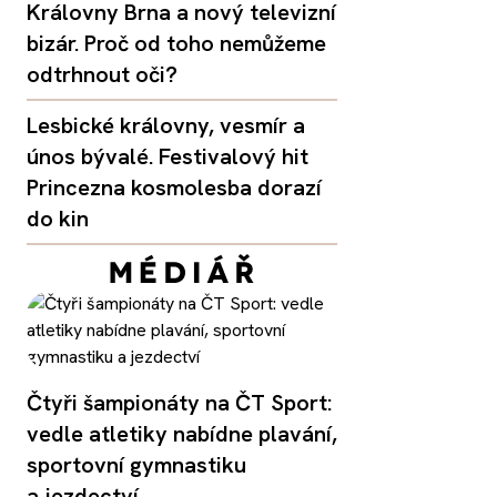
Královny Brna a nový televizní
bizár. Proč od toho nemůžeme
odtrhnout oči?
Lesbické královny, vesmír a
únos bývalé. Festivalový hit
Princezna kosmolesba dorazí
do kin
Čtyři šampionáty na ČT Sport:
vedle atletiky nabídne plavání,
sportovní gymnastiku
a jezdectví