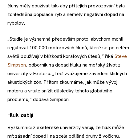
čluny měly používat tak, aby při jejich provozování byla
zohledněna populace ryb a neměly negativní dopad na
rybolov.
„Studie je významná především proto, abychom mohli
regulovat 100 000 motorových člunů, které se po celém
světě používají v blízkosti korálových útesů,“ říká
Steve
Simpson
, odborník na dopad hluku na mořský život z
univerzity v Exeteru. „Teď zvažujeme zavedení klidných
akustických zón. Přitom zkoumáme, jak může vývoj
motoru a vrtule snížit důsledky tohoto globálního
problému,“ dodává Simpson.
Hluk zabíjí
Výzkumníci z exeterské univerzity varují, že hluk může
mít zásadní dopad i na zcela odlišné druhy živočichů,