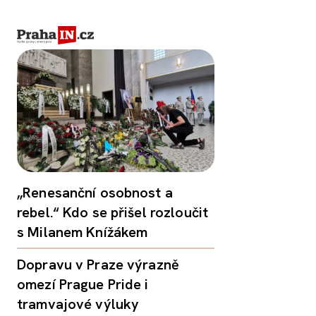
„Renesanční osobnost a
rebel.“ Kdo se přišel rozloučit
s Milanem Knížákem
Dopravu v Praze výrazně
omezí Prague Pride i
tramvajové výluky