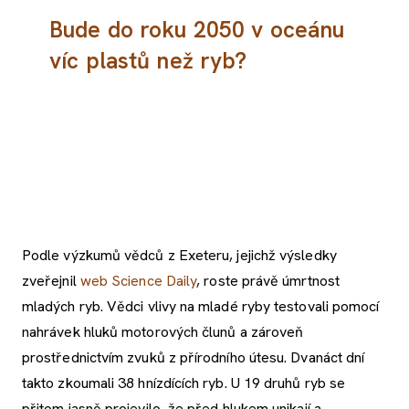
Bude do roku 2050 v oceánu
víc plastů než ryb?
Podle výzkumů vědců z Exeteru, jejichž výsledky
zveřejnil
web Science Daily
, roste právě úmrtnost
mladých ryb. Vědci vlivy na mladé ryby testovali pomocí
nahrávek hluků motorových člunů a zároveň
prostřednictvím zvuků z přírodního útesu. Dvanáct dní
takto zkoumali 38 hnízdících ryb. U 19 druhů ryb se
přitom jasně projevilo, že před hlukem unikají a