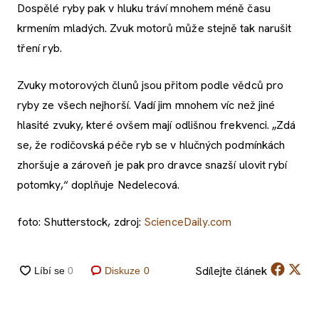
Dospělé ryby pak v hluku tráví mnohem méně času
krmením mladých. Zvuk motorů může stejně tak narušit
tření ryb.
Zvuky motorových člunů jsou přitom podle vědců pro
ryby ze všech nejhorší. Vadí jim mnohem víc než jiné
hlasité zvuky, které ovšem mají odlišnou frekvenci. „Zdá
se, že rodičovská péče ryb se v hlučných podmínkách
zhoršuje a zároveň je pak pro dravce snazší ulovit rybí
potomky,“ doplňuje Nedelecová.
foto: Shutterstock, zdroj:
ScienceDaily.com
Sdílejte
článek
Diskuze
0