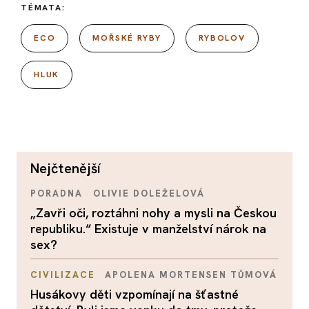
TÉMATA:
ECO
MOŘSKÉ RYBY
RYBOLOV
HLUK
nejčtenější
PORADNA
OLIVIE DOLEŽELOVÁ
„Zavři oči, roztáhni nohy a mysli na Českou
republiku.“ Existuje v manželství nárok na
sex?
CIVILIZACE
APOLENA MORTENSEN TŮMOVÁ
Husákovy děti vzpomínají na šťastné