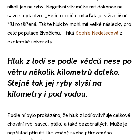
nikoli jen na ryby. Negativní vliv může mít dokonce na
savce a ptactvo. „Péče rodičů o mláďata je v živočišné
říši rozšířená. Takže hluk by mohl mít velké následky pro
celé populace živočichů,“ říká
Sophie Nedelecová
z
exeterské univerzity.
Hluk z lodí se podle vědců nese po
větru několik kilometrů daleko.
Stejně tak jej ryby slyší na
kilometry i pod vodou.
Podle ní bylo prokázáno, že hluk z lodí ovlivňuje celkové
chování ryb, savců, ptáků a také bezobratlých. Může je
například přinutit i ke změně svého přirozeného