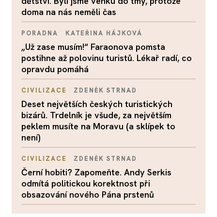
dětství. Byli jsme venku do tmy, protože
doma na nás neměli čas
PORADNA
KATEŘINA HÁJKOVÁ
„Už zase musím!“ Faraonova pomsta
postihne až polovinu turistů. Lékař radí, co
opravdu pomáhá
CIVILIZACE
ZDENĚK STRNAD
Deset největších českých turistických
bizárů. Trdelník je všude, za největším
peklem musíte na Moravu (a sklípek to
není)
CIVILIZACE
ZDENĚK STRNAD
Černí hobiti? Zapomeňte. Andy Serkis
odmítá politickou korektnost při
obsazování nového Pána prstenů