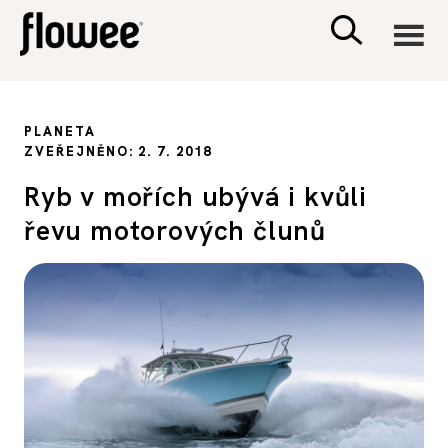
CIVILIZACE
PLANETA
ZVEŘEJNĚNO: 2. 7. 2018
ZDRAVÍ
Ryb v mořích ubývá i kvůli
řevu motorových člunů
PSYCHOLOGIE
RODINA A DĚTI
SEX A VZTAHY
PORADNA