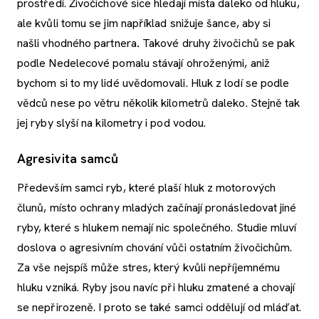
prostředí. Živočichové sice hledají místa daleko od hluku,
ale kvůli tomu se jim například snižuje šance, aby si
našli vhodného partnera
.
Takové druhy živočichů se pak
podle Nedelecové pomalu stávají ohroženými, aniž
bychom si to my lidé uvědomovali. Hluk z lodí se podle
vědců nese po větru několik kilometrů daleko. Stejně tak
jej ryby slyší na kilometry i pod vodou.
Agresivita samců
Především samci ryb, které plaší hluk z motorových
člunů, místo ochrany mladých začínají pronásledovat jiné
ryby, které s hlukem nemají nic společného. Studie mluví
doslova o agresivním chování vůči ostatním živočichům.
Za vše nejspíš může stres, který kvůli nepříjemnému
hluku vzniká. Ryby jsou navíc při hluku zmatené a chovají
se nepřirozeně. I proto se také samci oddělují od mláďat.