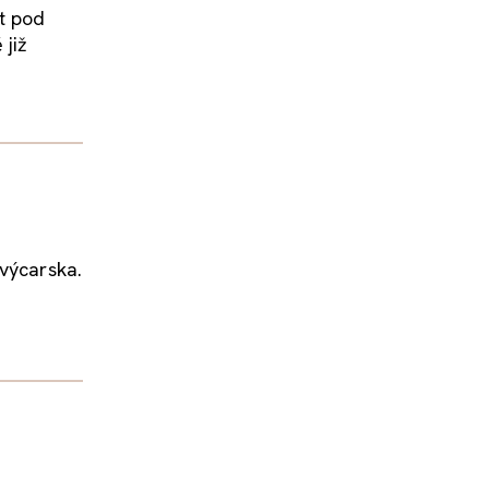
t pod
již
Švýcarska.