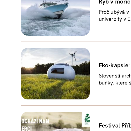
Ryb v moříc
Proč ubývá v 
univerzity v E
Eko-kapsle: 
Slovenští arc
buňky, které š
Festival Př