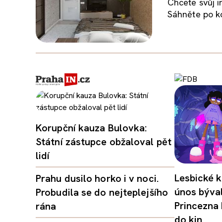
Chcete svůj i
Sáhněte po ko
Korupční kauza Bulovka:
Státní zástupce obžaloval pět
lidí
Lesbické k
Prahu dusilo horko i v noci.
únos býval
Probudila se do nejteplejšího
Princezna
rána
do kin