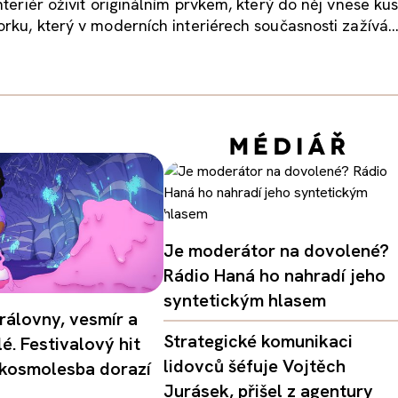
nteriér oživit originálním prvkem, který do něj vnese ku
rku, který v moderních interiérech současnosti zažívá..
Je moderátor na dovolené?
Rádio Haná ho nahradí jeho
syntetickým hlasem
rálovny, vesmír a
Strategické komunikaci
é. Festivalový hit
lidovců šéfuje Vojtěch
 kosmolesba dorazí
Jurásek, přišel z agentury