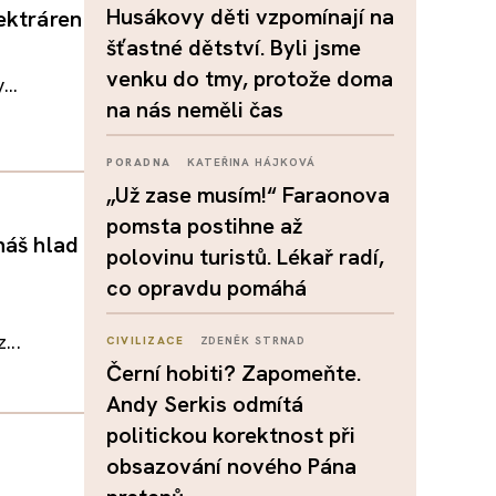
Husákovy děti vzpomínají na
ektráren
šťastné dětství. Byli jsme
venku do tmy, protože doma
...
na nás neměli čas
PORADNA
KATEŘINA HÁJKOVÁ
„Už zase musím!“ Faraonova
pomsta postihne až
náš hlad
polovinu turistů. Lékař radí,
co opravdu pomáhá
...
CIVILIZACE
ZDENĚK STRNAD
Černí hobiti? Zapomeňte.
Andy Serkis odmítá
politickou korektnost při
obsazování nového Pána