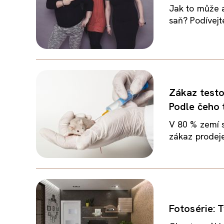
Jak to může 
saň? Podívejt
Zákaz testo
Podle čeho 
V 80 % zemí s
zákaz prodeje
Fotosérie: T