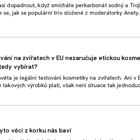
asi dopadnout, když smícháte perkarbonát sodný a Tro
e se, jak se populární trio složené z moderátorky Anety..
vání na zvířatech v EU nezaručuje etickou kosme
tedy vybírat?
věta je legální testování kosmetiky na zvířatech. Ani v 
 takových výrobků platí, však není situace tak jednoduch
yto věci z korku nás baví