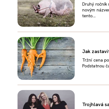
Druhý ročník 
novým názvem
tento...
Jak zastavit
Tržní cena po
Podstatnou čás
Trojhlavá s