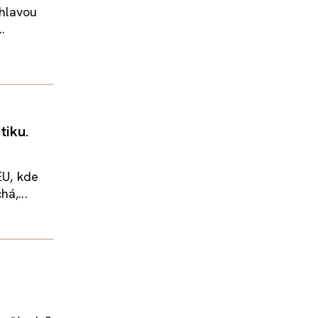
jhlavou
.
tiku.
EU, kde
á,...