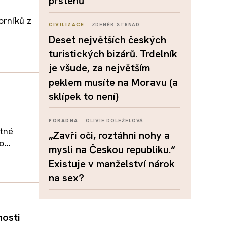
prstenů
orníků z
CIVILIZACE
ZDENĚK STRNAD
Deset největších českých
turistických bizárů. Trdelník
je všude, za největším
peklem musíte na Moravu (a
sklípek to není)
PORADNA
OLIVIE DOLEŽELOVÁ
ytné
„Zavři oči, roztáhni nohy a
...
mysli na Českou republiku.“
Existuje v manželství nárok
na sex?
nosti