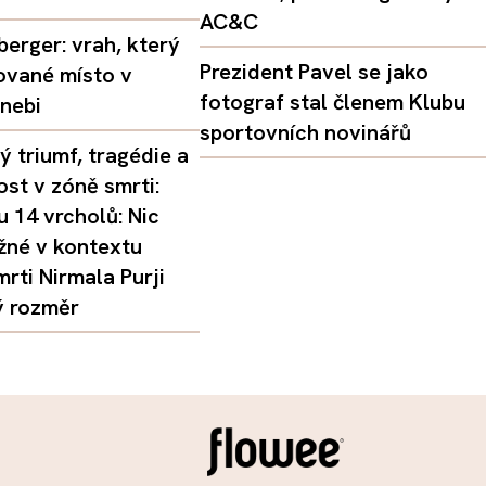
AC&C
erger: vrah, který
Prezident Pavel se jako
ované místo v
fotograf stal členem Klubu
nebi
sportovních novinářů
 triumf, tragédie a
st v zóně smrti:
 14 vrcholů: Nic
žné v kontextu
mrti Nirmala Purji
ý rozměr