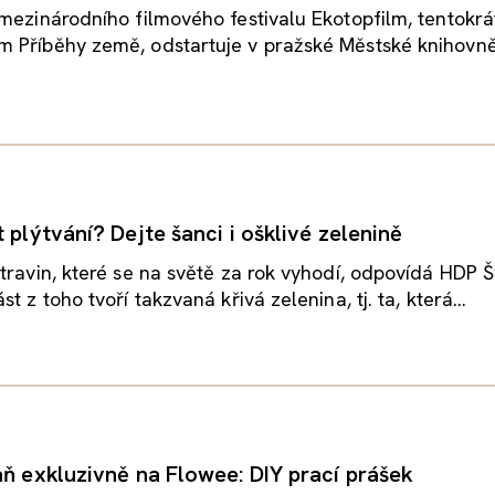
mezinárodního filmového festivalu Ekotopfilm, tentokrá
 Příběhy země, odstartuje v pražské Městské knihovně 
 plýtvání? Dejte šanci i ošklivé zelenině
travin, které se na světě za rok vyhodí, odpovídá HDP 
t z toho tvoří takzvaná křivá zelenina, tj. ta, která...
aň exkluzivně na Flowee: DIY prací prášek