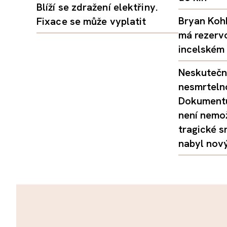
Blíží se zdražení elektřiny.
Bryan Kohb
Fixace se může vyplatit
má rezerv
incelském 
Neskutečný
nesmrtelno
Dokumentu
není nemo
tragické s
nabyl nov