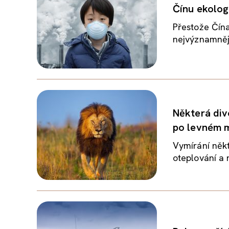
Čínu ekolog
Přestože Čína
nejvýznamnějš
Některá div
po levném 
Vymírání někt
oteplování a n