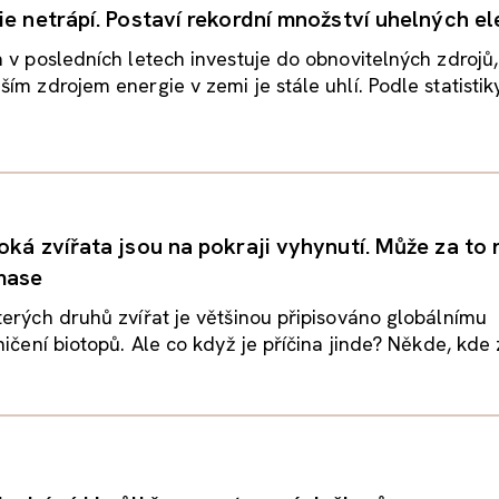
ie netrápí. Postaví rekordní množství uhelných el
 v posledních letech investuje do obnovitelných zdrojů,
ím zdrojem energie v zemi je stále uhlí. Podle statistiky
oká zvířata jsou na pokraji vyhynutí. Může za to 
mase
erých druhů zvířat je většinou připisováno globálnímu
ičení biotopů. Ale co když je příčina jinde? Někde, kde z