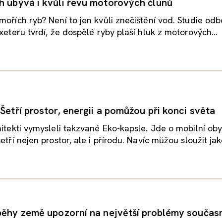
h ubývá i kvůli řevu motorových člunů
mořích ryb? Není to jen kvůli znečištění vod. Studie odb
xeteru tvrdí, že dospělé ryby plaší hluk z motorových...
Šetří prostor, energii a pomůžou při konci světa
hitekti vymysleli takzvané Eko-kapsle. Jde o mobilní ob
etří nejen prostor, ale i přírodu. Navíc můžou sloužit jako
íběhy země upozorní na největší problémy součas