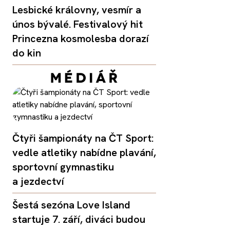
Lesbické královny, vesmír a
únos bývalé. Festivalový hit
Princezna kosmolesba dorazí
do kin
Čtyři šampionáty na ČT Sport:
vedle atletiky nabídne plavání,
sportovní gymnastiku
a jezdectví
Šestá sezóna Love Island
startuje 7. září, diváci budou