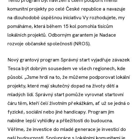
Tento program byl navržen s cílem podpořit menší
komunitní projekty po celé České republice a navazuje
na dlouhodobě úspěšnou iniciativu Vy rozhodujete, my
pomáháme, která během 15 kol pomohla tisícům
lokálních projektů. Odborným garantem je Nadace
rozvoje občanské společnosti (NROS).
Nový grantový program Správný start vyjadřuje závazek
Tesca být dobrým sousedem ve všech regionech, kde
působí. „Jsme hrdí na to, že můžeme podporovat lokální
projekty, které mají skutečný dopad na životy dětí a
mladých lidí. Správný start pomůže vyrovnat startovní
čáru těm, kteří čelí životním překážkám, ať už se jedná o
fyzické, sociální nebo jiné handicapy. Program jim
nabídne lepší vyhlídky a příležitosti do budoucna.
Věříme, že investice do mladé generace je investicí do
naší budoucnosti. Spolupráce s lokálními komunitami je