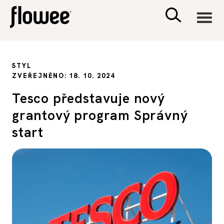
CIVILIZACE
STYL
ZVEŘEJNĚNO: 18. 10. 2024
ZDRAVÍ
Tesco představuje nový
grantový program Správný
PSYCHOLOGIE
start
RODINA A DĚTI
SEX A VZTAHY
PORADNA