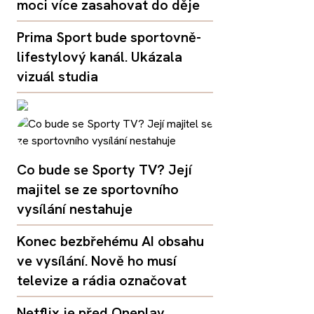
moci více zasahovat do děje
Prima Sport bude sportovně-
lifestylový kanál. Ukázala
vizuál studia
Co bude se Sporty TV? Její
majitel se ze sportovního
vysílání nestahuje
Konec bezbřehému AI obsahu
ve vysílání. Nově ho musí
televize a rádia označovat
Netflix je před Oneplay,