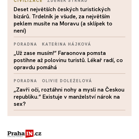
CIVILIZACE
ZDENĚK STRNAD
Deset největších českých turistických
bizárů. Trdelník je všude, za největším
peklem musíte na Moravu (a sklípek to
není)
PORADNA
KATEŘINA HÁJKOVÁ
„Už zase musím!“ Faraonova pomsta
postihne až polovinu turistů. Lékař radí, co
opravdu pomáhá
PORADNA
OLIVIE DOLEŽELOVÁ
„Zavři oči, roztáhni nohy a mysli na Českou
republiku.“ Existuje v manželství nárok na
sex?