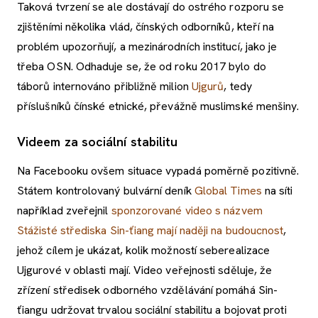
Taková tvrzení se ale dostávají do ostrého rozporu se
zjištěními několika vlád, čínských odborníků, kteří na
problém upozorňují, a mezinárodních institucí, jako je
třeba OSN. Odhaduje se, že od roku 2017 bylo do
táborů internováno přibližně milion
Ujgurů
, tedy
příslušníků čínské etnické, převážně muslimské menšiny.
Videem za sociální stabilitu
Na Facebooku ovšem situace vypadá poměrně pozitivně.
Státem kontrolovaný bulvární deník
Global Times
na síti
například zveřejnil
sponzorované video s názvem
Stážisté střediska Sin-ťiang mají naději na budoucnost
,
jehož cílem je ukázat, kolik možností seberealizace
Ujgurové v oblasti mají. Video veřejnosti sděluje, že
zřízení středisek odborného vzdělávání pomáhá Sin-
ťiangu udržovat trvalou sociální stabilitu a bojovat proti