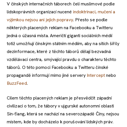
V čínských internačních táborech čelí muslimové podle
lidskoprávních organizací nucené
indoktrinaci, mučení a
výjimkou nejsou ani jejich popravy
. Přesto se podle
některých placených reklam na Facebooku a Twitteru
jedná o úžasná místa. Američtí giganti sociálních médií
totiž umožňují čínským státním médiím, aby na sítích šířily
dezinformace, které z těchto táborů dělají bezvadná
vzdělávací centra, smývající pravdu o charakteru těchto
táborů. O této pomoci Facebooku a Twitteru čínské
propagandě informují mimo jiné servery
Intercept
nebo
BuzzFeed
.
Cílem těchto placených reklam je přesvědčit západní
civilizaci o tom, že tábory v ujgurské autonomní oblasti
Sin-ťiang, která se nachází na severozápadě Číny, nejsou
místem, kde by docházelo k porušování lidských práv.