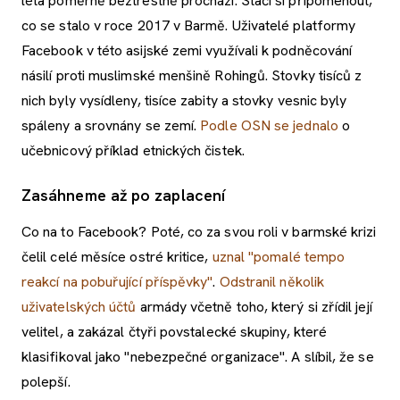
léta poměrně beztrestně prochází. Stačí si připomenout,
co se stalo v roce 2017 v Barmě. Uživatelé platformy
Facebook v této asijské zemi využívali k podněcování
násilí proti muslimské menšině Rohingů. Stovky tisíců z
nich byly vysídleny, tisíce zabity a stovky vesnic byly
spáleny a srovnány se zemí.
Podle OSN se jednalo
o
učebnicový příklad etnických čistek.
Zasáhneme až po zaplacení
Co na to Facebook? Poté, co za svou roli v barmské krizi
čelil celé měsíce ostré kritice,
uznal "pomalé tempo
reakcí na pobuřující příspěvky"
.
Odstranil několik
uživatelských účtů
armády včetně toho, který si zřídil její
velitel, a zakázal čtyři povstalecké skupiny, které
klasifikoval jako "nebezpečné organizace". A slíbil, že se
polepší.