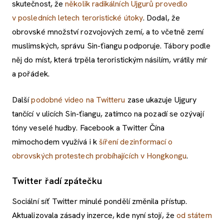
skutečnost, že
několik radikálních Ujgurů provedlo
v posledních letech teroristické útoky
. Dodal, že
obrovské množství rozvojových zemí, a to včetně zemí
muslimských, správu Sin-ťiangu podporuje. Tábory podle
něj do míst, která trpěla teroristickým násilím, vrátily mír
a pořádek.
Další
podobné video na Twitteru
zase ukazuje Ujgury
tančící v ulicích Sin-ťiangu, zatímco na pozadí se ozývají
tóny veselé hudby. Facebook a Twitter Čína
mimochodem využívá i k
šíření dezinformací o
obrovských protestech probíhajících v Hongkongu
.
Twitter řadí zpátečku
Sociální síť Twitter minulé pondělí změnila přístup.
Aktualizovala zásady inzerce, kde nyní stojí, že
od státem