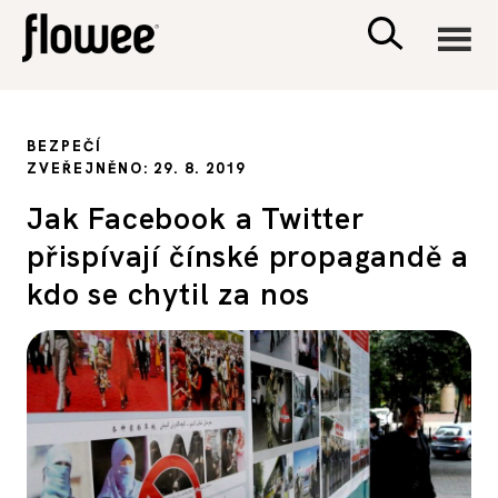
CIVILIZACE
BEZPEČÍ
ZVEŘEJNĚNO: 29. 8. 2019
ZDRAVÍ
Jak Facebook a Twitter
přispívají čínské propagandě a
PSYCHOLOGIE
kdo se chytil za nos
RODINA A DĚTI
SEX A VZTAHY
PORADNA