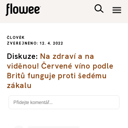
CIVILIZACE
ČLOVĚK
ZVEŘEJNĚNO: 12. 4. 2022
ZDRAVÍ
Diskuze:
Na zdraví a na
viděnou! Červené víno podle
PSYCHOLOGIE
Britů funguje proti šedému
RODINA A DĚTI
zákalu
SEX A VZTAHY
PORADNA