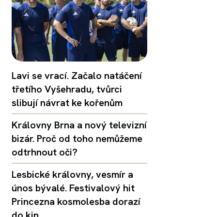
Lavi se vrací. Začalo natáčení
třetího Vyšehradu, tvůrci
slibují návrat ke kořenům
Královny Brna a nový televizní
bizár. Proč od toho nemůžeme
odtrhnout oči?
Lesbické královny, vesmír a
únos bývalé. Festivalový hit
Princezna kosmolesba dorazí
do kin