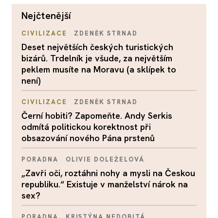
nejčtenější
CIVILIZACE
ZDENĚK STRNAD
Deset největších českých turistických
bizárů. Trdelník je všude, za největším
peklem musíte na Moravu (a sklípek to
není)
CIVILIZACE
ZDENĚK STRNAD
Černí hobiti? Zapomeňte. Andy Serkis
odmítá politickou korektnost při
obsazování nového Pána prstenů
PORADNA
OLIVIE DOLEŽELOVÁ
„Zavři oči, roztáhni nohy a mysli na Českou
republiku.“ Existuje v manželství nárok na
sex?
PORADNA
KRISTÝNA NEDOBITÁ