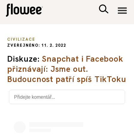
CIVILIZACE
CIVILIZACE
ZVEŘEJNĚNO: 11. 2. 2022
ZDRAVÍ
Diskuze:
Snapchat i Facebook
přiznávají: Jsme out.
PSYCHOLOGIE
Budoucnost patří spíš TikToku
RODINA A DĚTI
SEX A VZTAHY
PORADNA