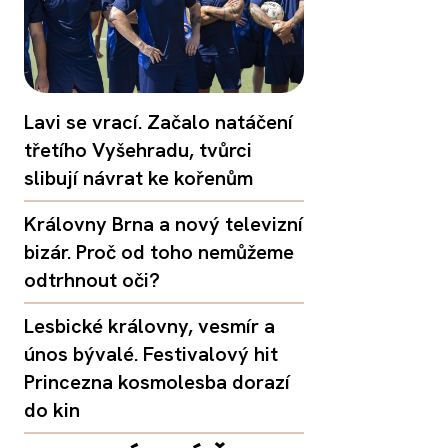
Lavi se vrací. Začalo natáčení
třetího Vyšehradu, tvůrci
slibují návrat ke kořenům
Královny Brna a nový televizní
bizár. Proč od toho nemůžeme
odtrhnout oči?
Lesbické královny, vesmír a
únos bývalé. Festivalový hit
Princezna kosmolesba dorazí
do kin