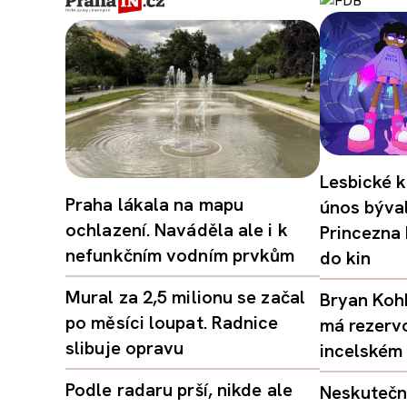
Lesbické k
Praha lákala na mapu
únos býval
ochlazení. Naváděla ale i k
Princezna
nefunkčním vodním prvkům
do kin
Mural za 2,5 milionu se začal
Bryan Kohb
po měsíci loupat. Radnice
má rezerv
slibuje opravu
incelském 
Podle radaru prší, nikde ale
Neskutečný