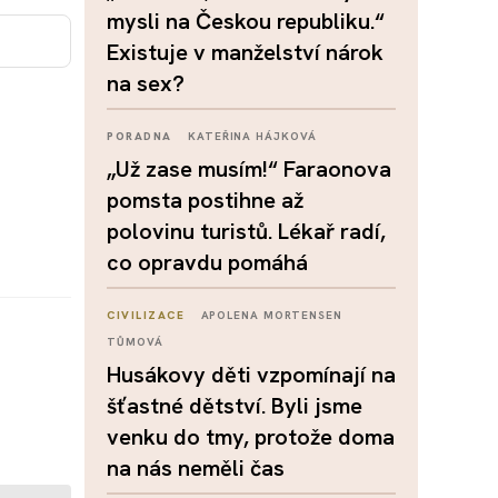
mysli na Českou republiku.“
Existuje v manželství nárok
na sex?
PORADNA
KATEŘINA HÁJKOVÁ
„Už zase musím!“ Faraonova
pomsta postihne až
polovinu turistů. Lékař radí,
co opravdu pomáhá
CIVILIZACE
APOLENA MORTENSEN
TŮMOVÁ
Husákovy děti vzpomínají na
šťastné dětství. Byli jsme
venku do tmy, protože doma
na nás neměli čas