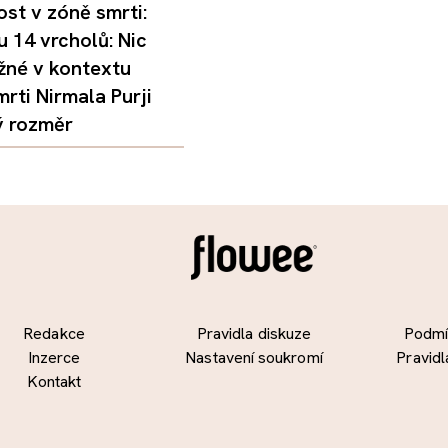
st v zóně smrti:
 14 vrcholů: Nic
žné v kontextu
mrti Nirmala Purji
ý rozměr
Redakce
Pravidla diskuze
Podmín
Inzerce
Nastavení soukromí
Pravidl
Kontakt