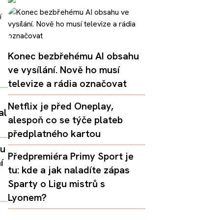
Konec bezbřehému AI obsahu
ve vysílání. Nově ho musí
televize a rádia označovat
Netflix je před Oneplay,
al
alespoň co se týče plateb
předplatného kartou
lu
Předpremiéra Primy Sport je
í
tu: kde a jak naladíte zápas
Sparty o Ligu mistrů s
Lyonem?