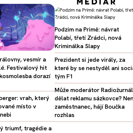
Podzim na Primě: návrat
Polabí, třetí Zrádci, nová
Kriminálka Slapy
rálovny, vesmír a
Prezident si jede virály, za
é. Festivalový hit
které by se nestyděl ani soci
 kosmolesba dorazí
tým F1
Může moderátor Radiožurná
erger: vrah, který
dělat reklamu sázkovce? Nen
ované místo v
zaměstnanec, hájí Boučka
nebi
rozhlas
 triumf, tragédie a