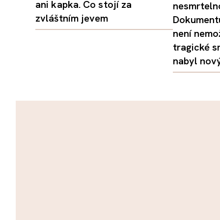
ani kapka. Co stojí za
nesmrtelno
zvláštním jevem
Dokumentu
není nemo
tragické s
nabyl nov