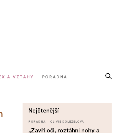
EX A VZTAHY
PORADNA
nejčtenější
m
PORADNA
OLIVIE DOLEŽELOVÁ
„Zavři oči, roztáhni nohy a