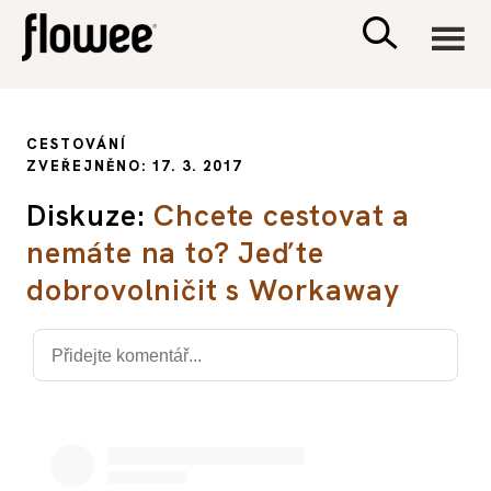
CIVILIZACE
CESTOVÁNÍ
ZVEŘEJNĚNO: 17. 3. 2017
ZDRAVÍ
Diskuze:
Chcete cestovat a
nemáte na to? Jeďte
PSYCHOLOGIE
dobrovolničit s Workaway
RODINA A DĚTI
SEX A VZTAHY
PORADNA