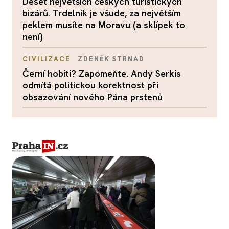
Deset největších českých turistických
bizárů. Trdelník je všude, za největším
peklem musíte na Moravu (a sklípek to
není)
CIVILIZACE
ZDENĚK STRNAD
Černí hobiti? Zapomeňte. Andy Serkis
odmítá politickou korektnost při
obsazování nového Pána prstenů