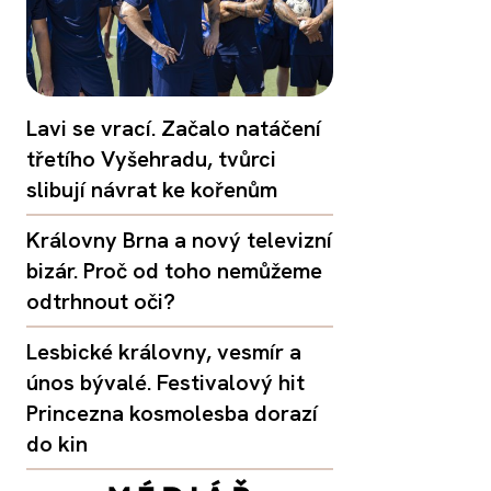
Lavi se vrací. Začalo natáčení
třetího Vyšehradu, tvůrci
slibují návrat ke kořenům
Královny Brna a nový televizní
bizár. Proč od toho nemůžeme
odtrhnout oči?
Lesbické královny, vesmír a
únos bývalé. Festivalový hit
Princezna kosmolesba dorazí
do kin