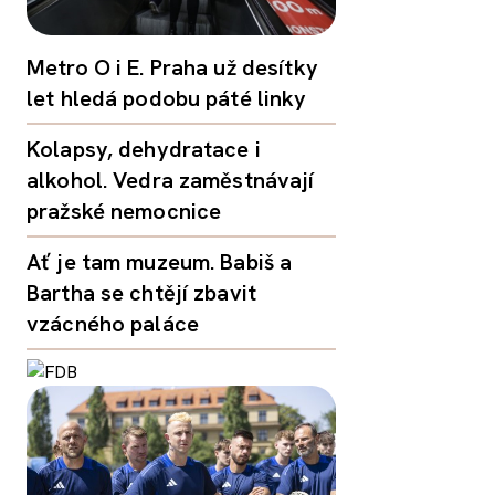
Metro O i E. Praha už desítky
let hledá podobu páté linky
Kolapsy, dehydratace i
alkohol. Vedra zaměstnávají
pražské nemocnice
Ať je tam muzeum. Babiš a
Bartha se chtějí zbavit
vzácného paláce