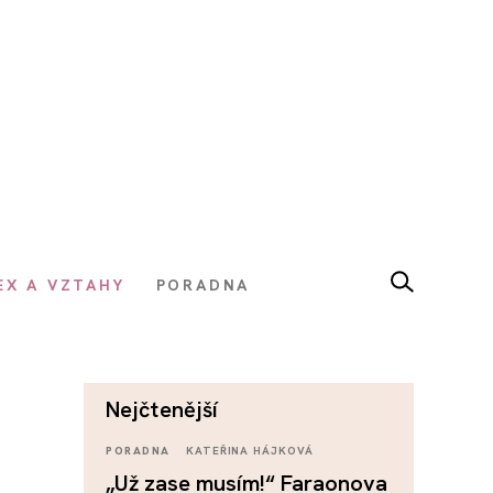
EX A VZTAHY
PORADNA
nejčtenější
PORADNA
KATEŘINA HÁJKOVÁ
„Už zase musím!“ Faraonova