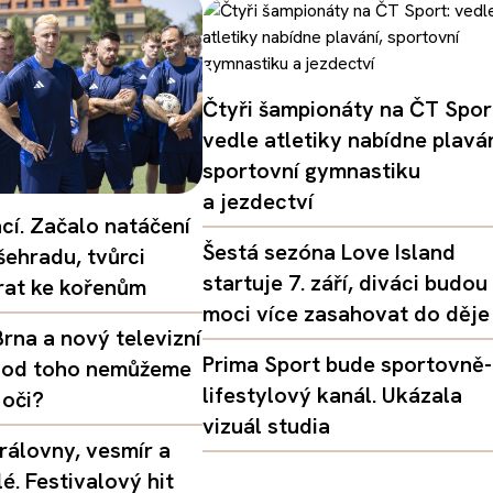
Čtyři šampionáty na ČT Spor
vedle atletiky nabídne plaván
sportovní gymnastiku
a jezdectví
ací. Začalo natáčení
Šestá sezóna Love Island
šehradu, tvůrci
startuje 7. září, diváci budou
vrat ke kořenům
moci více zasahovat do děje
rna a nový televizní
Prima Sport bude sportovně-
oč od toho nemůžeme
lifestylový kanál. Ukázala
 oči?
vizuál studia
rálovny, vesmír a
é. Festivalový hit