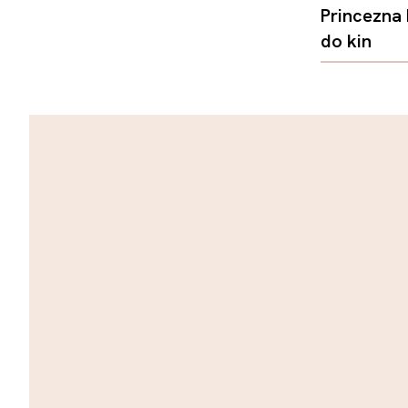
Princezna
do kin