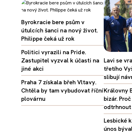
Byrokracie bere psům v
útulcích šanci na nový život.
Philippe čeká už rok
Politici vyrazili na Pride.
Zastupitel vyzval k účasti na
Lavi se vr
jiné akci
třetího Vy
slibují ná
Praha 7 získala břeh Vltavy.
Chtěla by tam vybudovat říční
Královny B
plovárnu
bizár. Pr
odtrhnout
Lesbické k
únos býval