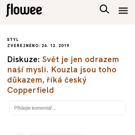
CIVILIZACE
STYL
ZVEŘEJNĚNO: 26. 12. 2019
ZDRAVÍ
Diskuze:
Svět je jen odrazem
naší mysli. Kouzla jsou toho
PSYCHOLOGIE
důkazem, říká český
RODINA A DĚTI
Copperfield
SEX A VZTAHY
PORADNA