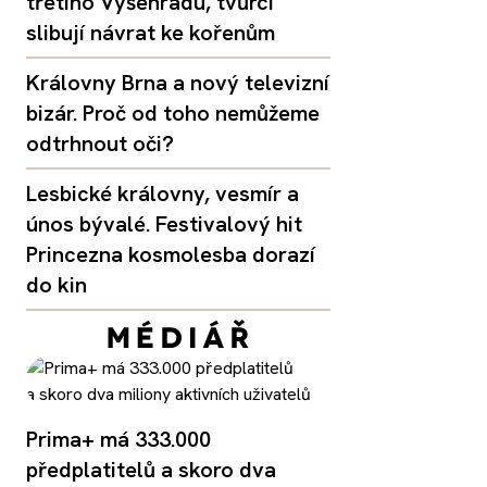
třetího Vyšehradu, tvůrci
slibují návrat ke kořenům
Královny Brna a nový televizní
bizár. Proč od toho nemůžeme
odtrhnout oči?
Lesbické královny, vesmír a
únos bývalé. Festivalový hit
Princezna kosmolesba dorazí
do kin
Prima+ má 333.000
předplatitelů a skoro dva