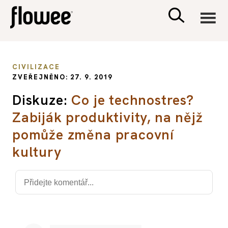
CIVILIZACE
CIVILIZACE
ZVEŘEJNĚNO: 27. 9. 2019
ZDRAVÍ
Diskuze:
Co je technostres?
Zabiják produktivity, na nějž
PSYCHOLOGIE
pomůže změna pracovní
RODINA A DĚTI
kultury
SEX A VZTAHY
PORADNA