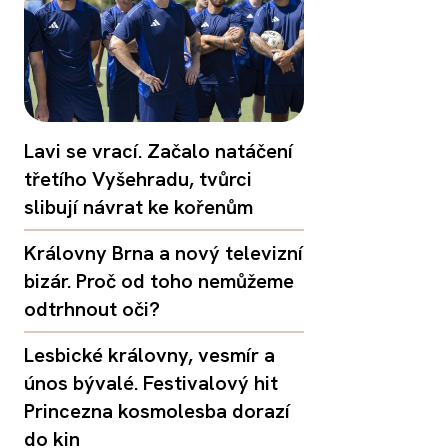
Lavi se vrací. Začalo natáčení
třetího Vyšehradu, tvůrci
slibují návrat ke kořenům
Královny Brna a nový televizní
bizár. Proč od toho nemůžeme
odtrhnout oči?
Lesbické královny, vesmír a
únos bývalé. Festivalový hit
Princezna kosmolesba dorazí
do kin