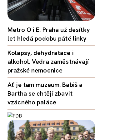
Metro O i E. Praha už desítky
let hledá podobu páté linky
Kolapsy, dehydratace i
alkohol. Vedra zaměstnávají
pražské nemocnice
Ať je tam muzeum. Babiš a
Bartha se chtějí zbavit
vzácného paláce