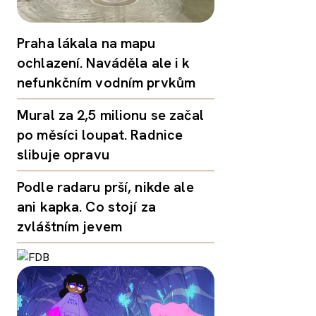
Praha lákala na mapu
ochlazení. Naváděla ale i k
nefunkčním vodním prvkům
Mural za 2,5 milionu se začal
po měsíci loupat. Radnice
slibuje opravu
Podle radaru prší, nikde ale
ani kapka. Co stojí za
zvláštním jevem