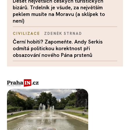
Deset největších českých turistických
bizárů. Trdelník je všude, za největším
peklem musíte na Moravu (a sklípek to
není)
CIVILIZACE
ZDENĚK STRNAD
Černí hobiti? Zapomeňte. Andy Serkis
odmítá politickou korektnost při
obsazování nového Pána prstenů