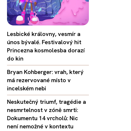
Lesbické královny, vesmír a
únos bývalé. Festivalový hit
Princezna kosmolesba dorazí
do kin
Bryan Kohberger: vrah, který
má rezervované místo v
incelském nebi
Neskutečný triumf, tragédie a
nesmrtelnost v zóně smrti:
Dokumentu 14 vrcholů: Nic
není nemožné v kontextu