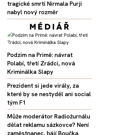
tragické smrti Nirmala Purji
nabyl nový rozměr
Podzim na Primě: návrat
Polabí, třetí Zrádci, nová
Kriminálka Slapy
Prezident si jede virály, za
které by se nestyděl ani social
tým F1
Může moderátor Radiožurnálu
dělat reklamu sázkovce? Není
zaměstnanec, hájí Boučka