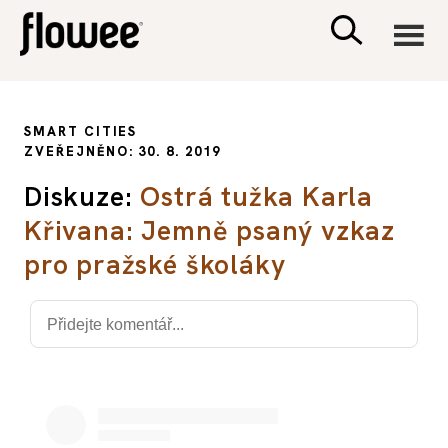
CIVILIZACE
SMART CITIES
ZVEŘEJNĚNO: 30. 8. 2019
ZDRAVÍ
Diskuze:
Ostrá tužka Karla
Křivana: Jemně psaný vzkaz
PSYCHOLOGIE
pro pražské školáky
RODINA A DĚTI
SEX A VZTAHY
PORADNA