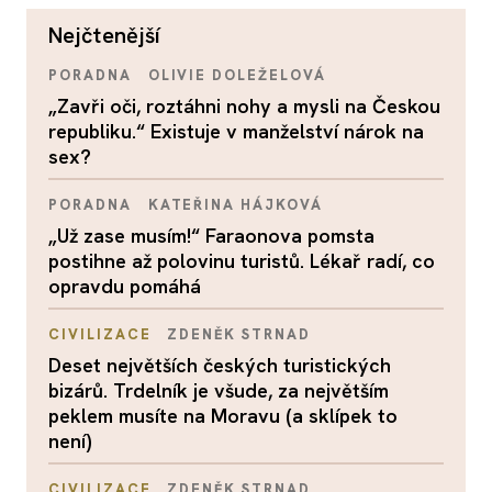
nejčtenější
PORADNA
OLIVIE DOLEŽELOVÁ
„Zavři oči, roztáhni nohy a mysli na Českou
republiku.“ Existuje v manželství nárok na
sex?
PORADNA
KATEŘINA HÁJKOVÁ
„Už zase musím!“ Faraonova pomsta
postihne až polovinu turistů. Lékař radí, co
opravdu pomáhá
CIVILIZACE
ZDENĚK STRNAD
Deset největších českých turistických
bizárů. Trdelník je všude, za největším
peklem musíte na Moravu (a sklípek to
není)
CIVILIZACE
ZDENĚK STRNAD