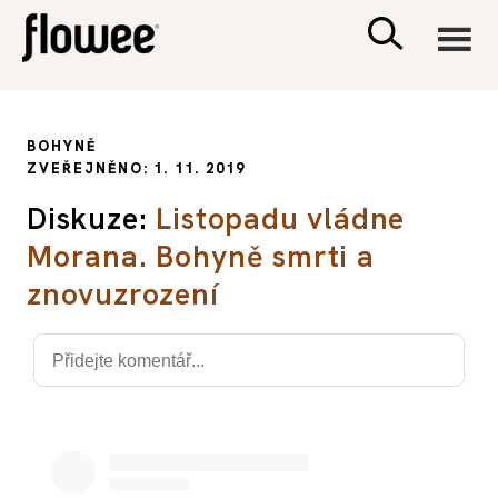
CIVILIZACE
BOHYNĚ
ZVEŘEJNĚNO: 1. 11. 2019
ZDRAVÍ
Diskuze:
Listopadu vládne
Morana. Bohyně smrti a
PSYCHOLOGIE
znovuzrození
RODINA A DĚTI
SEX A VZTAHY
PORADNA