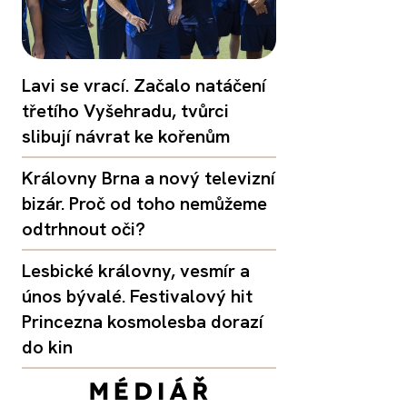
Lavi se vrací. Začalo natáčení
třetího Vyšehradu, tvůrci
slibují návrat ke kořenům
Královny Brna a nový televizní
bizár. Proč od toho nemůžeme
odtrhnout oči?
Lesbické královny, vesmír a
únos bývalé. Festivalový hit
Princezna kosmolesba dorazí
do kin