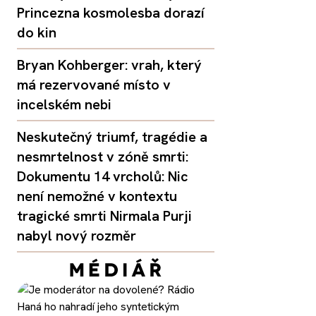
Princezna kosmolesba dorazí
do kin
Bryan Kohberger: vrah, který
má rezervované místo v
incelském nebi
Neskutečný triumf, tragédie a
nesmrtelnost v zóně smrti:
Dokumentu 14 vrcholů: Nic
není nemožné v kontextu
tragické smrti Nirmala Purji
nabyl nový rozměr