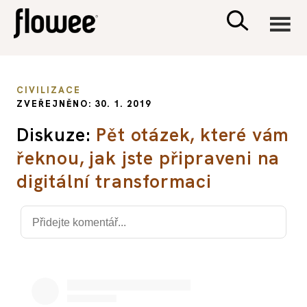
CIVILIZACE
CIVILIZACE
ZVEŘEJNĚNO: 30. 1. 2019
ZDRAVÍ
Diskuze:
Pět otázek, které vám
řeknou, jak jste připraveni na
PSYCHOLOGIE
digitální transformaci
RODINA A DĚTI
SEX A VZTAHY
PORADNA