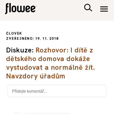
CIVILIZACE
ČLOVĚK
ZVEŘEJNĚNO: 19. 11. 2018
ZDRAVÍ
Diskuze:
Rozhovor: I dítě z
dětského domova dokáže
PSYCHOLOGIE
vystudovat a normálně žít.
RODINA A DĚTI
Navzdory úřadům
SEX A VZTAHY
PORADNA