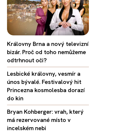
Královny Brna a nový televizní
bizár. Proč od toho nemůžeme
odtrhnout oči?
Lesbické královny, vesmír a
únos bývalé. Festivalový hit
Princezna kosmolesba dorazí
do kin
Bryan Kohberger: vrah, který
má rezervované místo v
incelském nebi