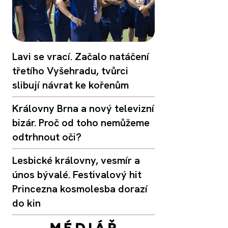
Lavi se vrací. Začalo natáčení
třetího Vyšehradu, tvůrci
slibují návrat ke kořenům
Královny Brna a nový televizní
bizár. Proč od toho nemůžeme
odtrhnout oči?
Lesbické královny, vesmír a
únos bývalé. Festivalový hit
Princezna kosmolesba dorazí
do kin