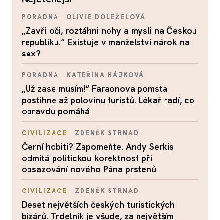
PORADNA
OLIVIE DOLEŽELOVÁ
„Zavři oči, roztáhni nohy a mysli na Českou
republiku.“ Existuje v manželství nárok na
sex?
PORADNA
KATEŘINA HÁJKOVÁ
„Už zase musím!“ Faraonova pomsta
postihne až polovinu turistů. Lékař radí, co
opravdu pomáhá
CIVILIZACE
ZDENĚK STRNAD
Černí hobiti? Zapomeňte. Andy Serkis
odmítá politickou korektnost při
obsazování nového Pána prstenů
CIVILIZACE
ZDENĚK STRNAD
Deset největších českých turistických
bizárů. Trdelník je všude, za největším