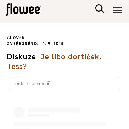
CIVILIZACE
ČLOVĚK
ZVEŘEJNĚNO: 14. 9. 2018
ZDRAVÍ
Diskuze:
Je libo dortíček,
Tess?
PSYCHOLOGIE
RODINA A DĚTI
SEX A VZTAHY
PORADNA