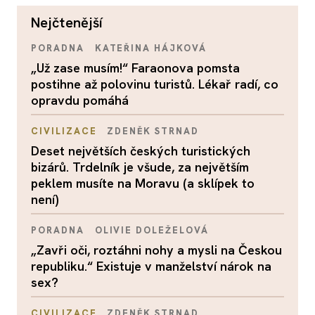
nejčtenější
PORADNA
KATEŘINA HÁJKOVÁ
„Už zase musím!“ Faraonova pomsta
postihne až polovinu turistů. Lékař radí, co
opravdu pomáhá
CIVILIZACE
ZDENĚK STRNAD
Deset největších českých turistických
bizárů. Trdelník je všude, za největším
peklem musíte na Moravu (a sklípek to
není)
PORADNA
OLIVIE DOLEŽELOVÁ
„Zavři oči, roztáhni nohy a mysli na Českou
republiku.“ Existuje v manželství nárok na
sex?
CIVILIZACE
ZDENĚK STRNAD