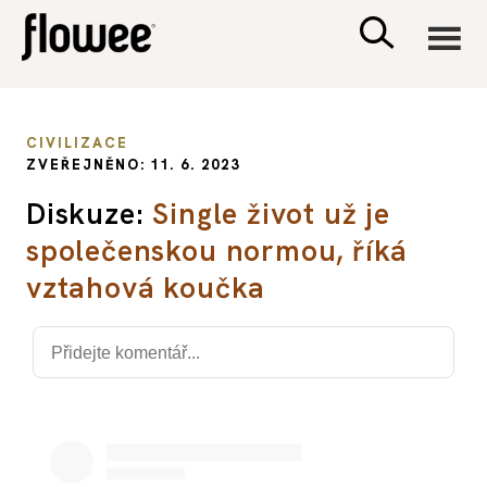
CIVILIZACE
CIVILIZACE
ZVEŘEJNĚNO: 11. 6. 2023
ZDRAVÍ
Diskuze:
Single život už je
společenskou normou, říká
PSYCHOLOGIE
vztahová koučka
RODINA A DĚTI
SEX A VZTAHY
PORADNA