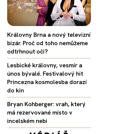
Královny Brna a nový televizní
bizár. Proč od toho nemůžeme
odtrhnout oči?
Lesbické královny, vesmír a
únos bývalé. Festivalový hit
Princezna kosmolesba dorazí
do kin
Bryan Kohberger: vrah, který
má rezervované místo v
incelském nebi