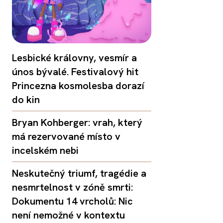
Lesbické královny, vesmír a
únos bývalé. Festivalový hit
Princezna kosmolesba dorazí
do kin
Bryan Kohberger: vrah, který
má rezervované místo v
incelském nebi
Neskutečný triumf, tragédie a
nesmrtelnost v zóně smrti:
Dokumentu 14 vrcholů: Nic
není nemožné v kontextu