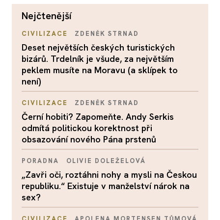
nejčtenější
CIVILIZACE
ZDENĚK STRNAD
Deset největších českých turistických
bizárů. Trdelník je všude, za největším
peklem musíte na Moravu (a sklípek to
není)
CIVILIZACE
ZDENĚK STRNAD
Černí hobiti? Zapomeňte. Andy Serkis
odmítá politickou korektnost při
obsazování nového Pána prstenů
PORADNA
OLIVIE DOLEŽELOVÁ
„Zavři oči, roztáhni nohy a mysli na Českou
republiku.“ Existuje v manželství nárok na
sex?
CIVILIZACE
APOLENA MORTENSEN TŮMOVÁ