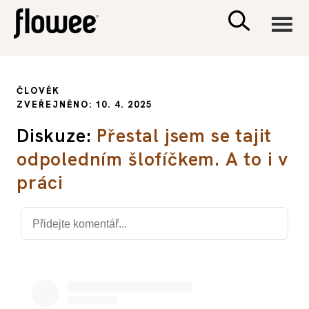
CIVILIZACE
ČLOVĚK
ZVEŘEJNĚNO: 10. 4. 2025
ZDRAVÍ
Diskuze:
Přestal jsem se tajit
odpoledním šlofíčkem. A to i v
PSYCHOLOGIE
práci
RODINA A DĚTI
SEX A VZTAHY
PORADNA