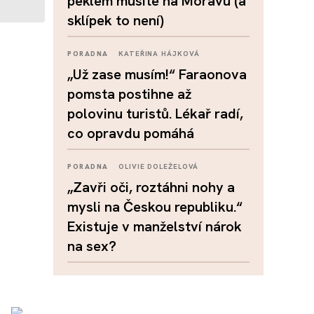
peklem musíte na Moravu (a
sklípek to není)
PORADNA
KATEŘINA HÁJKOVÁ
„Už zase musím!“ Faraonova
pomsta postihne až
polovinu turistů. Lékař radí,
co opravdu pomáhá
PORADNA
OLIVIE DOLEŽELOVÁ
„Zavři oči, roztáhni nohy a
mysli na Českou republiku.“
Existuje v manželství nárok
na sex?