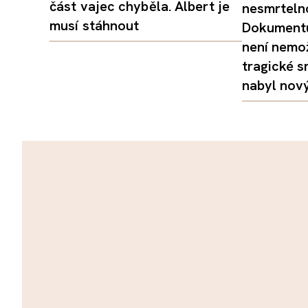
část vajec chyběla. Albert je
nesmrtelno
musí stáhnout
Dokumentu
není nemo
tragické s
nabyl nov