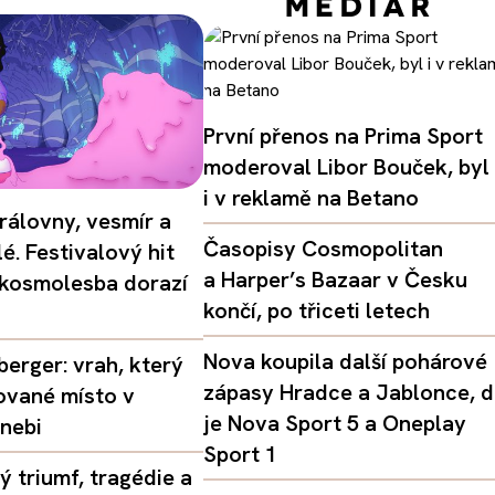
První přenos na Prima Sport
moderoval Libor Bouček, byl
i v reklamě na Betano
rálovny, vesmír a
Časopisy Cosmopolitan
é. Festivalový hit
a Harper’s Bazaar v Česku
 kosmolesba dorazí
končí, po třiceti letech
Nova koupila další pohárové
erger: vrah, který
zápasy Hradce a Jablonce, 
ované místo v
je Nova Sport 5 a Oneplay
nebi
Sport 1
 triumf, tragédie a