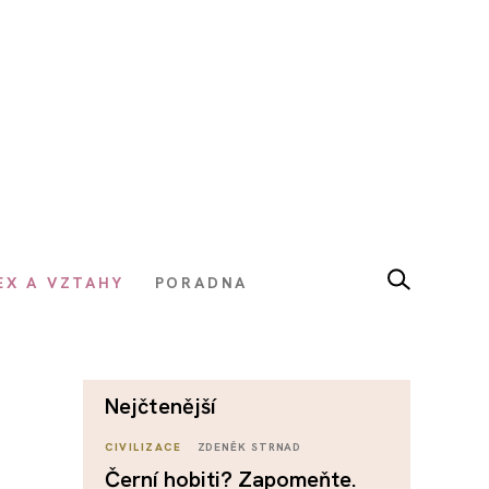
EX A VZTAHY
PORADNA
nejčtenější
m
CIVILIZACE
ZDENĚK STRNAD
Černí hobiti? Zapomeňte.