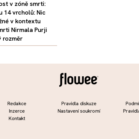
st v zóně smrti:
 14 vrcholů: Nic
žné v kontextu
mrti Nirmala Purji
ý rozměr
Redakce
Pravidla diskuze
Podmín
Inzerce
Nastavení soukromí
Pravidl
Kontakt