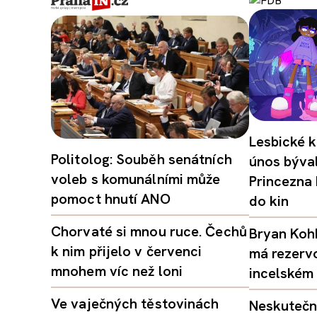
Lesbické k
Politolog: Souběh senátních
únos býval
voleb s komunálními může
Princezna
pomoct hnutí ANO
do kin
Chorvaté si mnou ruce. Čechů
Bryan Kohb
k nim přijelo v červenci
má rezerv
mnohem víc než loni
incelském 
Ve vaječných těstovinách
Neskutečný