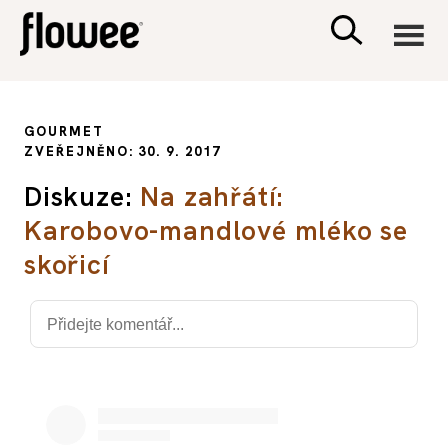
CIVILIZACE
GOURMET
ZVEŘEJNĚNO: 30. 9. 2017
ZDRAVÍ
Diskuze:
Na zahřátí:
Karobovo-mandlové mléko se
PSYCHOLOGIE
skořicí
RODINA A DĚTI
SEX A VZTAHY
PORADNA