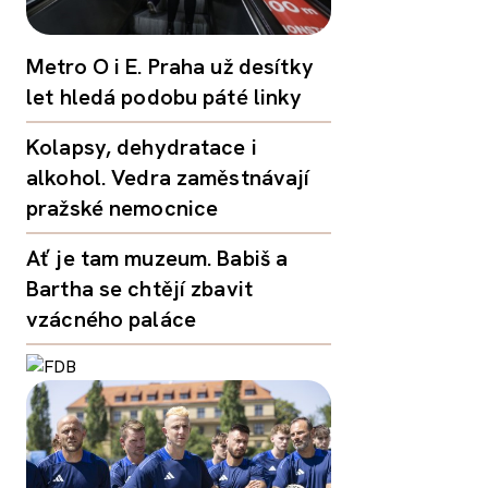
Metro O i E. Praha už desítky
let hledá podobu páté linky
Kolapsy, dehydratace i
alkohol. Vedra zaměstnávají
pražské nemocnice
Ať je tam muzeum. Babiš a
Bartha se chtějí zbavit
vzácného paláce