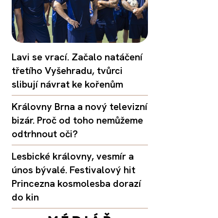
Lavi se vrací. Začalo natáčení
třetího Vyšehradu, tvůrci
slibují návrat ke kořenům
Královny Brna a nový televizní
bizár. Proč od toho nemůžeme
odtrhnout oči?
Lesbické královny, vesmír a
únos bývalé. Festivalový hit
Princezna kosmolesba dorazí
do kin