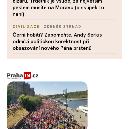
bizárů. Trdelník je všude, za největším
peklem musíte na Moravu (a sklípek to
není)
CIVILIZACE
ZDENĚK STRNAD
Černí hobiti? Zapomeňte. Andy Serkis
odmítá politickou korektnost při
obsazování nového Pána prstenů