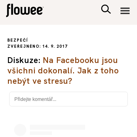
CIVILIZACE
BEZPEČÍ
ZVEŘEJNĚNO: 14. 9. 2017
ZDRAVÍ
Diskuze:
Na Facebooku jsou
všichni dokonalí. Jak z toho
PSYCHOLOGIE
nebýt ve stresu?
RODINA A DĚTI
SEX A VZTAHY
PORADNA