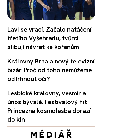
Lavi se vrací. Začalo natáčení
třetího Vyšehradu, tvůrci
slibují návrat ke kořenům
Královny Brna a nový televizní
bizár. Proč od toho nemůžeme
odtrhnout oči?
Lesbické královny, vesmír a
únos bývalé. Festivalový hit
Princezna kosmolesba dorazí
do kin