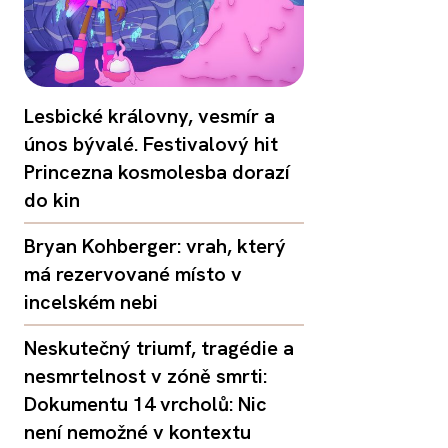
Lesbické královny, vesmír a
únos bývalé. Festivalový hit
Princezna kosmolesba dorazí
do kin
Bryan Kohberger: vrah, který
má rezervované místo v
incelském nebi
Neskutečný triumf, tragédie a
nesmrtelnost v zóně smrti:
Dokumentu 14 vrcholů: Nic
není nemožné v kontextu