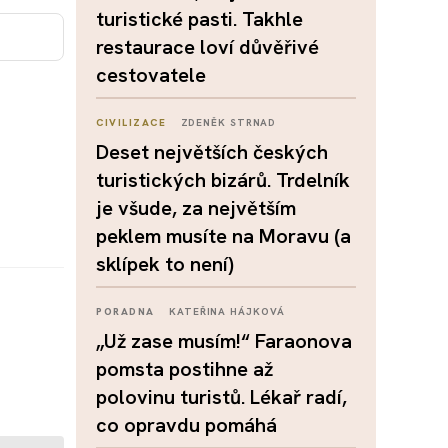
turistické pasti. Takhle
restaurace loví důvěřivé
cestovatele
CIVILIZACE
ZDENĚK STRNAD
Deset největších českých
turistických bizárů. Trdelník
je všude, za největším
peklem musíte na Moravu (a
sklípek to není)
PORADNA
KATEŘINA HÁJKOVÁ
„Už zase musím!“ Faraonova
pomsta postihne až
polovinu turistů. Lékař radí,
co opravdu pomáhá