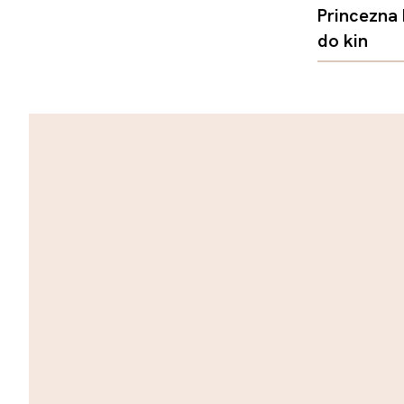
Princezna
do kin