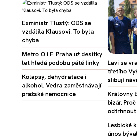
Exministr Tlustý: ODS se
vzdálila Klausovi. To byla
chyba
Metro O i E. Praha už desítky
let hledá podobu páté linky
Lavi se vr
třetího Vy
Kolapsy, dehydratace i
slibují ná
alkohol. Vedra zaměstnávají
pražské nemocnice
Královny B
bizár. Pr
odtrhnout
Lesbické k
únos býval