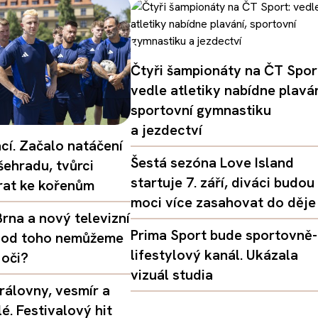
Čtyři šampionáty na ČT Spor
vedle atletiky nabídne plaván
sportovní gymnastiku
a jezdectví
ací. Začalo natáčení
Šestá sezóna Love Island
šehradu, tvůrci
startuje 7. září, diváci budou
vrat ke kořenům
moci více zasahovat do děje
rna a nový televizní
Prima Sport bude sportovně-
oč od toho nemůžeme
lifestylový kanál. Ukázala
 oči?
vizuál studia
rálovny, vesmír a
é. Festivalový hit