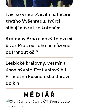
Lavi se vrací. Začalo natáčení
třetího Vyšehradu, tvůrci
slibují návrat ke kořenům
Královny Brna a nový televizní
bizár. Proč od toho nemůžeme
odtrhnout oči?
Lesbické královny, vesmír a
únos bývalé. Festivalový hit
Princezna kosmolesba dorazí
do kin