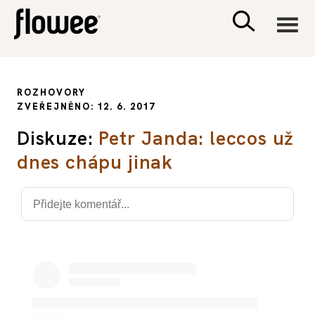
CIVILIZACE
ROZHOVORY
ZVEŘEJNĚNO: 12. 6. 2017
ZDRAVÍ
Diskuze:
Petr Janda: leccos už
dnes chápu jinak
PSYCHOLOGIE
RODINA A DĚTI
SEX A VZTAHY
PORADNA