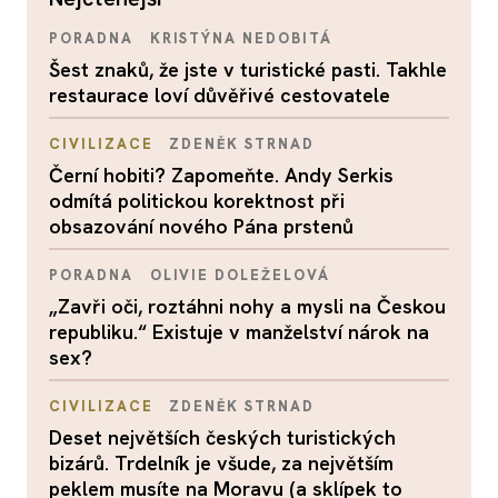
PORADNA
KRISTÝNA NEDOBITÁ
Šest znaků, že jste v turistické pasti. Takhle
restaurace loví důvěřivé cestovatele
CIVILIZACE
ZDENĚK STRNAD
Černí hobiti? Zapomeňte. Andy Serkis
odmítá politickou korektnost při
obsazování nového Pána prstenů
PORADNA
OLIVIE DOLEŽELOVÁ
„Zavři oči, roztáhni nohy a mysli na Českou
republiku.“ Existuje v manželství nárok na
sex?
CIVILIZACE
ZDENĚK STRNAD
Deset největších českých turistických
bizárů. Trdelník je všude, za největším
peklem musíte na Moravu (a sklípek to