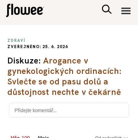
CIVILIZACE
ZDRAVÍ
ZVEŘEJNĚNO: 25. 6. 2026
ZDRAVÍ
Diskuze:
Arogance v
gynekologických ordinacích:
PSYCHOLOGIE
Svlečte se od pasu dolů a
RODINA A DĚTI
důstojnost nechte v čekárně
SEX A VZTAHY
PORADNA