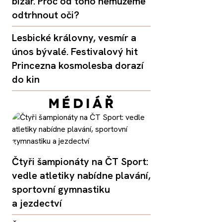
bizár. Proč od toho nemůžeme
odtrhnout oči?
Lesbické královny, vesmír a
únos bývalé. Festivalový hit
Princezna kosmolesba dorazí
do kin
Čtyři šampionáty na ČT Sport:
vedle atletiky nabídne plavání,
sportovní gymnastiku
a jezdectví