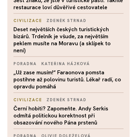
Šest znaků, že jste v turistické pasti. Takhle
restaurace loví důvěřivé cestovatele
CIVILIZACE
ZDENĚK STRNAD
Deset největších českých turistických
bizárů. Trdelník je všude, za největším
peklem musíte na Moravu (a sklípek to
není)
PORADNA
KATEŘINA HÁJKOVÁ
„Už zase musím!“ Faraonova pomsta
postihne až polovinu turistů. Lékař radí, co
opravdu pomáhá
CIVILIZACE
ZDENĚK STRNAD
Černí hobiti? Zapomeňte. Andy Serkis
odmítá politickou korektnost při
obsazování nového Pána prstenů
PORADNA
OLIVIE DOLEŽELOVÁ