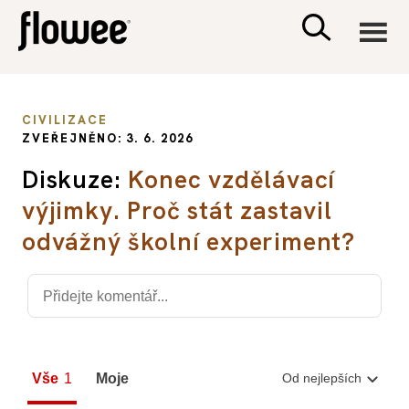
CIVILIZACE
CIVILIZACE
ZVEŘEJNĚNO: 3. 6. 2026
ZDRAVÍ
Diskuze:
Konec vzdělávací
výjimky. Proč stát zastavil
PSYCHOLOGIE
odvážný školní experiment?
RODINA A DĚTI
SEX A VZTAHY
PORADNA