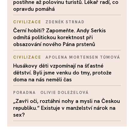
postihne až polovinu turistů. Lékař radí, co
opravdu pomáhá
CIVILIZACE
ZDENĚK STRNAD
Černí hobiti? Zapomeňte. Andy Serkis
odmítá politickou korektnost při
obsazování nového Pána prstenů
CIVILIZACE
APOLENA MORTENSEN TŮMOVÁ
Husákovy děti vzpomínají na šťastné
dětství. Byli jsme venku do tmy, protože
doma na nás neměli čas
PORADNA
OLIVIE DOLEŽELOVÁ
„Zavři oči, roztáhni nohy a mysli na Českou
republiku.“ Existuje v manželství nárok na
sex?