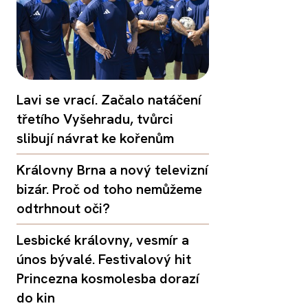
Lavi se vrací. Začalo natáčení
třetího Vyšehradu, tvůrci
slibují návrat ke kořenům
Královny Brna a nový televizní
bizár. Proč od toho nemůžeme
odtrhnout oči?
Lesbické královny, vesmír a
únos bývalé. Festivalový hit
Princezna kosmolesba dorazí
do kin