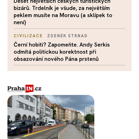
Deset největších českých turistických
bizárů. Trdelník je všude, za největším
peklem musíte na Moravu (a sklípek to
není)
CIVILIZACE
ZDENĚK STRNAD
Černí hobiti? Zapomeňte. Andy Serkis
odmítá politickou korektnost při
obsazování nového Pána prstenů