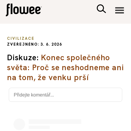
CIVILIZACE
CIVILIZACE
ZVEŘEJNĚNO: 3. 6. 2026
ZDRAVÍ
Diskuze:
Konec společného
světa: Proč se neshodneme ani
PSYCHOLOGIE
na tom, že venku prší
RODINA A DĚTI
SEX A VZTAHY
PORADNA