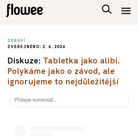
CIVILIZACE
ZDRAVÍ
ZVEŘEJNĚNO: 2. 6. 2026
ZDRAVÍ
Diskuze:
Tabletka jako alibi.
Polykáme jako o závod, ale
PSYCHOLOGIE
ignorujeme to nejdůležitější
RODINA A DĚTI
SEX A VZTAHY
PORADNA