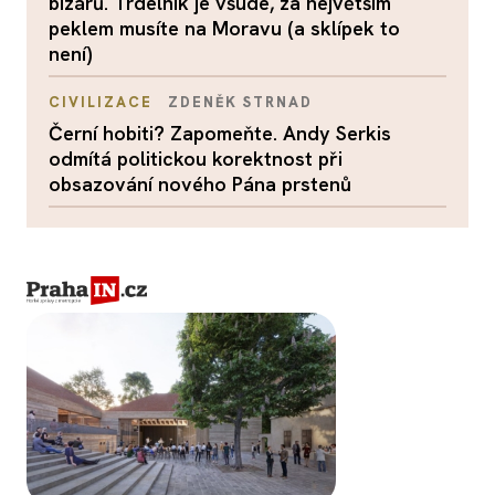
bizárů. Trdelník je všude, za největším
peklem musíte na Moravu (a sklípek to
není)
CIVILIZACE
ZDENĚK STRNAD
Černí hobiti? Zapomeňte. Andy Serkis
odmítá politickou korektnost při
obsazování nového Pána prstenů