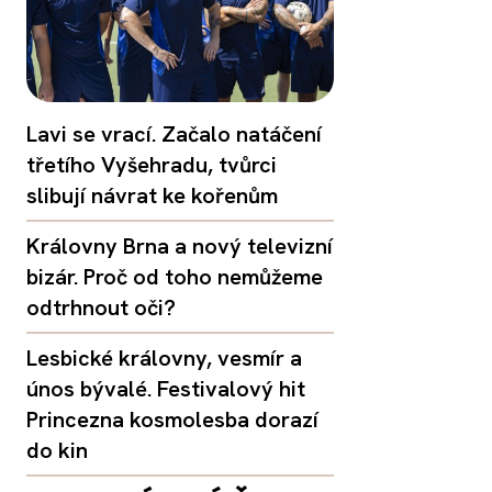
Lavi se vrací. Začalo natáčení
třetího Vyšehradu, tvůrci
slibují návrat ke kořenům
Královny Brna a nový televizní
bizár. Proč od toho nemůžeme
odtrhnout oči?
Lesbické královny, vesmír a
únos bývalé. Festivalový hit
Princezna kosmolesba dorazí
do kin