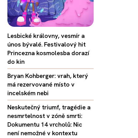
Lesbické královny, vesmír a
únos bývalé. Festivalový hit
Princezna kosmolesba dorazí
do kin
Bryan Kohberger: vrah, který
má rezervované místo v
incelském nebi
Neskutečný triumf, tragédie a
nesmrtelnost v zóně smrti:
Dokumentu 14 vrcholů: Nic
není nemožné v kontextu