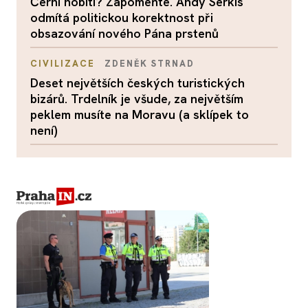
Černí hobiti? Zapomeňte. Andy Serkis
odmítá politickou korektnost při
obsazování nového Pána prstenů
CIVILIZACE
ZDENĚK STRNAD
Deset největších českých turistických
bizárů. Trdelník je všude, za největším
peklem musíte na Moravu (a sklípek to
není)