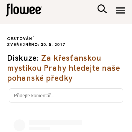
CIVILIZACE
CESTOVÁNÍ
ZVEŘEJNĚNO: 30. 5. 2017
ZDRAVÍ
Diskuze:
Za křesťanskou
mystikou Prahy hledejte naše
PSYCHOLOGIE
pohanské předky
RODINA A DĚTI
SEX A VZTAHY
PORADNA