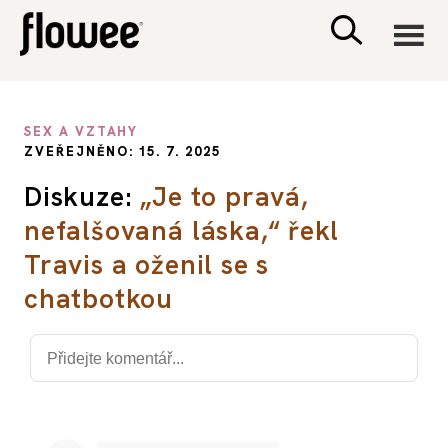
CIVILIZACE
SEX A VZTAHY
ZVEŘEJNĚNO: 15. 7. 2025
ZDRAVÍ
Diskuze:
„Je to pravá,
nefalšovaná láska,“ řekl
PSYCHOLOGIE
Travis a oženil se s
RODINA A DĚTI
chatbotkou
SEX A VZTAHY
PORADNA