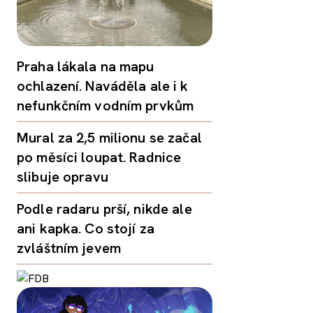
Praha lákala na mapu
ochlazení. Naváděla ale i k
nefunkčním vodním prvkům
Mural za 2,5 milionu se začal
po měsíci loupat. Radnice
slibuje opravu
Podle radaru prší, nikde ale
ani kapka. Co stojí za
zvláštním jevem