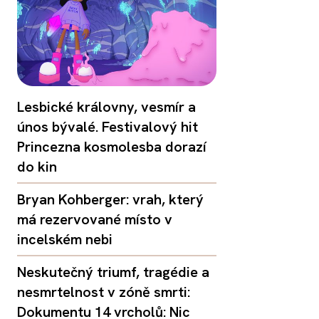
Lesbické královny, vesmír a
únos bývalé. Festivalový hit
Princezna kosmolesba dorazí
do kin
Bryan Kohberger: vrah, který
má rezervované místo v
incelském nebi
Neskutečný triumf, tragédie a
nesmrtelnost v zóně smrti:
Dokumentu 14 vrcholů: Nic