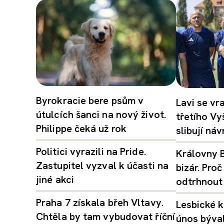
Byrokracie bere psům v
Lavi se vr
útulcích šanci na nový život.
třetího Vy
Philippe čeká už rok
slibují ná
Politici vyrazili na Pride.
Královny B
Zastupitel vyzval k účasti na
bizár. Pr
jiné akci
odtrhnout
Praha 7 získala břeh Vltavy.
Lesbické k
Chtěla by tam vybudovat říční
únos býval