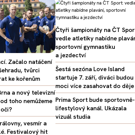
Čtyři šampionáty na ČT Spor
vedle atletiky nabídne plaván
sportovní gymnastiku
a jezdectví
ací. Začalo natáčení
Šestá sezóna Love Island
šehradu, tvůrci
startuje 7. září, diváci budou
vrat ke kořenům
moci více zasahovat do děje
rna a nový televizní
Prima Sport bude sportovně-
oč od toho nemůžeme
lifestylový kanál. Ukázala
 oči?
vizuál studia
rálovny, vesmír a
é. Festivalový hit