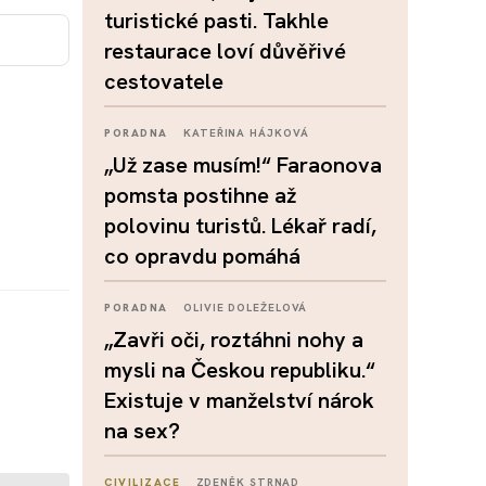
turistické pasti. Takhle
restaurace loví důvěřivé
cestovatele
PORADNA
KATEŘINA HÁJKOVÁ
„Už zase musím!“ Faraonova
pomsta postihne až
polovinu turistů. Lékař radí,
co opravdu pomáhá
PORADNA
OLIVIE DOLEŽELOVÁ
„Zavři oči, roztáhni nohy a
mysli na Českou republiku.“
Existuje v manželství nárok
na sex?
CIVILIZACE
ZDENĚK STRNAD