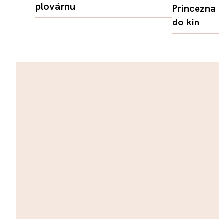
plovárnu
Princezna
do kin