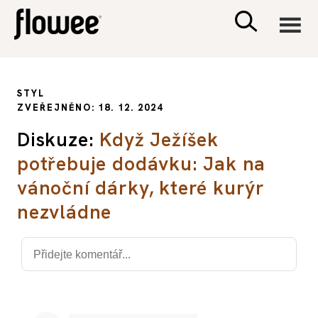
CIVILIZACE
STYL
ZVEŘEJNĚNO: 18. 12. 2024
ZDRAVÍ
Diskuze:
Když Ježíšek
potřebuje dodávku: Jak na
PSYCHOLOGIE
vánoční dárky, které kurýr
RODINA A DĚTI
nezvládne
SEX A VZTAHY
PORADNA