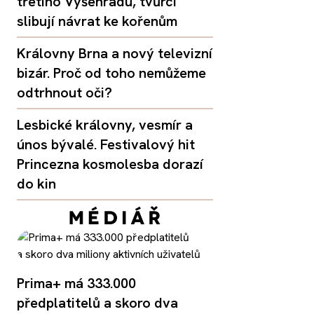
třetího Vyšehradu, tvůrci
slibují návrat ke kořenům
Královny Brna a nový televizní
bizár. Proč od toho nemůžeme
odtrhnout oči?
Lesbické královny, vesmír a
únos bývalé. Festivalový hit
Princezna kosmolesba dorazí
do kin
Prima+ má 333.000
předplatitelů a skoro dva