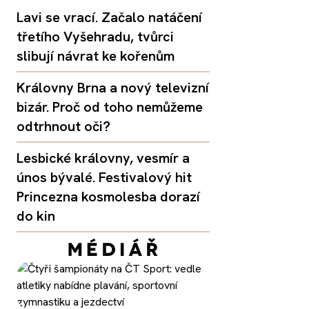
Lavi se vrací. Začalo natáčení
třetího Vyšehradu, tvůrci
slibují návrat ke kořenům
Královny Brna a nový televizní
bizár. Proč od toho nemůžeme
odtrhnout oči?
Lesbické královny, vesmír a
únos bývalé. Festivalový hit
Princezna kosmolesba dorazí
do kin