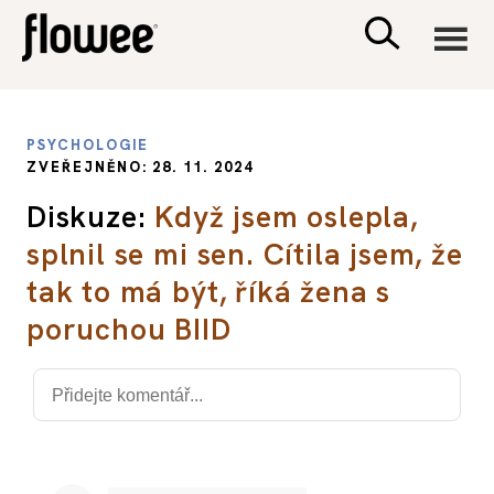
CIVILIZACE
PSYCHOLOGIE
ZVEŘEJNĚNO: 28. 11. 2024
ZDRAVÍ
Diskuze:
Když jsem oslepla,
splnil se mi sen. Cítila jsem, že
PSYCHOLOGIE
tak to má být, říká žena s
RODINA A DĚTI
poruchou BIID
SEX A VZTAHY
PORADNA