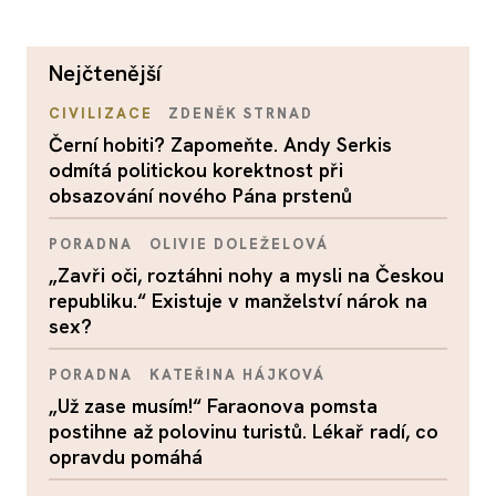
nejčtenější
CIVILIZACE
ZDENĚK STRNAD
Černí hobiti? Zapomeňte. Andy Serkis
odmítá politickou korektnost při
obsazování nového Pána prstenů
PORADNA
OLIVIE DOLEŽELOVÁ
„Zavři oči, roztáhni nohy a mysli na Českou
republiku.“ Existuje v manželství nárok na
sex?
PORADNA
KATEŘINA HÁJKOVÁ
„Už zase musím!“ Faraonova pomsta
postihne až polovinu turistů. Lékař radí, co
opravdu pomáhá