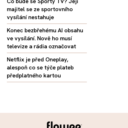
Co bude se Sporty TV? Její
majitel se ze sportovního
vysílání nestahuje
Konec bezbřehému AI obsahu
ve vysílání. Nově ho musí
televize a rádia označovat
Netflix je před Oneplay,
alespoň co se týče plateb
předplatného kartou