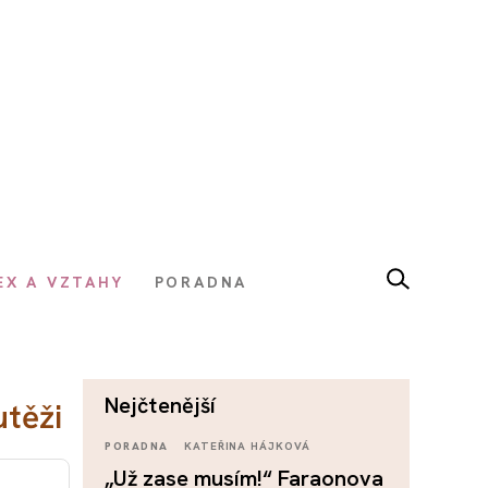
EX A VZTAHY
PORADNA
nejčtenější
utěži
PORADNA
KATEŘINA HÁJKOVÁ
„Už zase musím!“ Faraonova