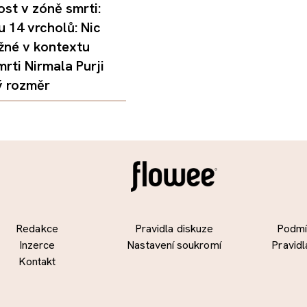
st v zóně smrti:
 14 vrcholů: Nic
žné v kontextu
mrti Nirmala Purji
ý rozměr
Redakce
Pravidla diskuze
Podmín
Inzerce
Nastavení soukromí
Pravidl
Kontakt