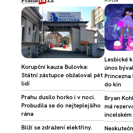
Lesbické k
Korupční kauza Bulovka:
únos býval
Státní zástupce obžaloval pět
Princezna
lidí
do kin
Prahu dusilo horko i v noci.
Bryan Kohb
Probudila se do nejteplejšího
má rezerv
rána
incelském 
Blíží se zdražení elektřiny.
Neskutečný