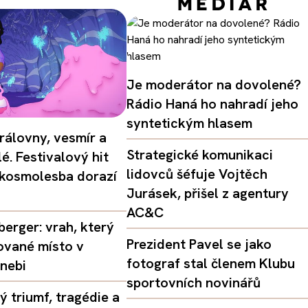
Je moderátor na dovolené?
Rádio Haná ho nahradí jeho
syntetickým hlasem
rálovny, vesmír a
Strategické komunikaci
é. Festivalový hit
lidovců šéfuje Vojtěch
 kosmolesba dorazí
Jurásek, přišel z agentury
AC&C
erger: vrah, který
Prezident Pavel se jako
ované místo v
fotograf stal členem Klubu
nebi
sportovních novinářů
 triumf, tragédie a