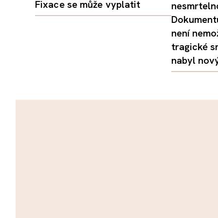
Fixace se může vyplatit
nesmrtelno
Dokumentu
není nemo
tragické s
nabyl nov