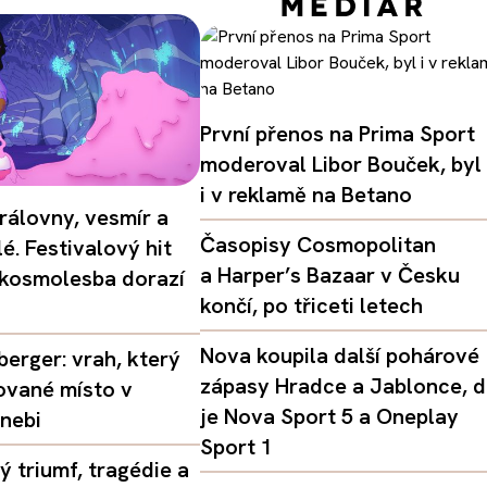
První přenos na Prima Sport
moderoval Libor Bouček, byl
i v reklamě na Betano
rálovny, vesmír a
Časopisy Cosmopolitan
é. Festivalový hit
a Harper’s Bazaar v Česku
 kosmolesba dorazí
končí, po třiceti letech
Nova koupila další pohárové
erger: vrah, který
zápasy Hradce a Jablonce, 
ované místo v
je Nova Sport 5 a Oneplay
nebi
Sport 1
 triumf, tragédie a