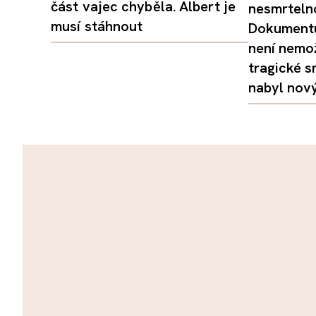
část vajec chyběla. Albert je
nesmrtelno
musí stáhnout
Dokumentu
není nemo
tragické s
nabyl nov