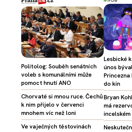
Lesbické k
Politolog: Souběh senátních
únos býval
voleb s komunálními může
Princezna
pomoct hnutí ANO
do kin
Chorvaté si mnou ruce. Čechů
Bryan Kohb
k nim přijelo v červenci
má rezerv
mnohem víc než loni
incelském 
Ve vaječných těstovinách
Neskutečný