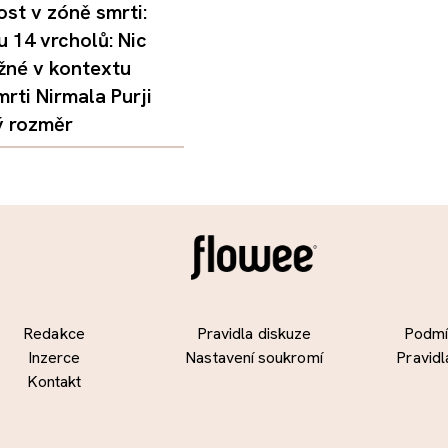
st v zóně smrti:
 14 vrcholů: Nic
žné v kontextu
mrti Nirmala Purji
ý rozměr
Redakce
Pravidla diskuze
Podmín
Inzerce
Nastavení soukromí
Pravidl
Kontakt